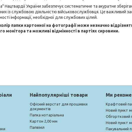
а" Нацгвардії України забезпечує систематичне та акуратне зберіг
заних із службовою діяльністю військовослужбовця. Це важливий за
ості інформації, необхідної для службових цілей.
 колір папки картонної на фотографії може незначно відрізнят
о монітора та можливі відмінності в партіях сировини.
ріали
Найпопулярніші товари
Ми реком
Офісний верстат для прошивки
Крафтовий па
документів
Новий пункт 
Папка нотаріальна
Обгортковий 
Картон 2,00 мм
Новий пункт 
Папвініл
вки
Пакувальний п