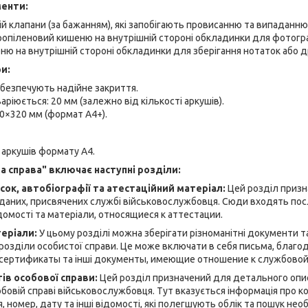
менти:
ій клапани (за бажанням), які запобігають провисанню та випаданню
опіленовий кишеню на внутрішній стороні обкладинки для фотогра
ю на внутрішній стороні обкладинки для зберігання нотаток або д
и:
забезпечують надійне закриття.
аріюється: 20 мм (залежно від кількості аркушів).
40×320 мм (формат А4+).
 аркушів формату А4.
а справа" включає наступні розділи:
ок, автобіографії та атестаційний матеріал:
Цей розділ призн
 даних, присвячених службі військовослужбовця. Сюди входять по
ідомості та матеріали, относящиеся к аттестации.
еріали:
У цьому розділі можна зберігати різноманітні документи та
 розділи особистої справи. Це може включати в себя письма, благ
ертификаты та інші документы, имеющие отношение к службовой
ів особової справи:
Цей розділ призначений для детального опис
обовій справі військовослужбовця. Тут вказується інформація про
, номер, дату та інші відомості, які полегшують облік та пошук нео