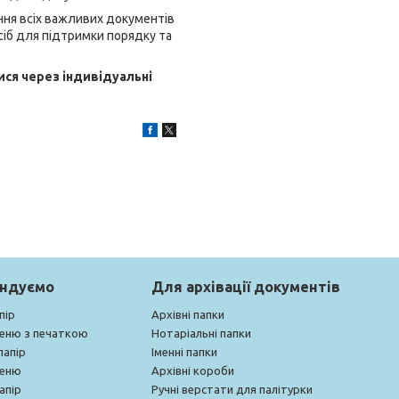
ання всіх важливих документів
сіб для підтримки порядку та
ися через індивідуальні
ендуємо
Для архівації документів
пір
Архівні папки
меню з печаткою
Нотаріальні папки
папір
Іменні папки
меню
Архівні короби
апір
Ручні верстати для палітурки