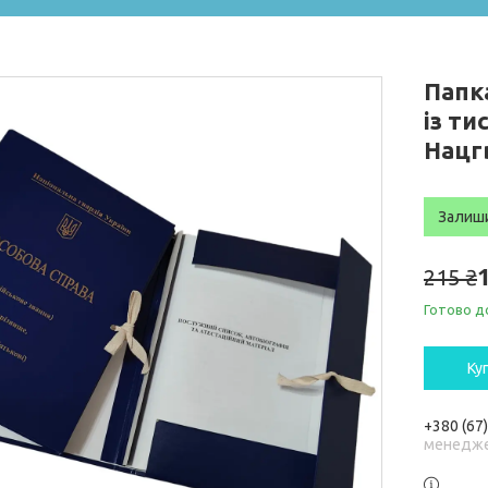
Папка
із ти
Нацг
Залиш
215 ₴
Готово д
Ку
+380 (67
менедже