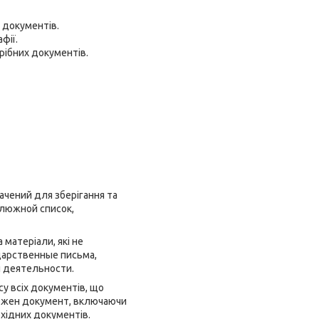
 документів.
фії.
рібних документів.
ачений для зберігання та
слюжной список,
 матеріали, які не
одарственные письма,
 деятельности.
у всіх документів, що
 кожен документ, включаючи
бхідних документів.