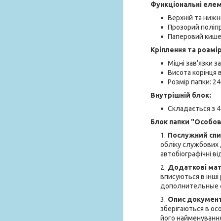
Функціональні еле
Верхній та нижн
Прозорий поліпр
Паперовий кишен
Кріплення та розмір
Міцні зав'язки 
Висота корінця в
Розмір папки: 2
Внутрішній блок:
Складається з 4
Блок папки "Особов
Послужний спис
обліку службових
автобіографічні в
Додаткові мат
вписуються в інші
дополнительные с
Опис документ
зберігаються в ос
його найменування