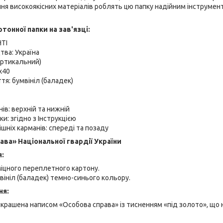
ня високоякісних матеріалів роблять цю папку надійним інструмен
тонної папки на зав'язці:
ТІ
тва: Україна
ертикальний)
х40
тя: бумвініл (баладек)
нів: верхній та нижній
и: згідно з Інструкцією
ішніх карманів: спереді та позаду
ава» Національної гвардії України
я:
іцного переплетного картону.
ініл (баладек) темно-синього кольору.
ня:
рашена написом «Особова справа» із тисненням «під золото», що 