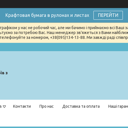
Крафтовая бумага в рулонах и листах
ПЕРЕЙТИ
графіком у нас не робочий час, але ми бачимо і приймаємо всі Ваші
туємо за потребою Вас. Наш менеджер зв'яжеться з Вами найближчи
телефонуйте за номером, +38(095)134-13-88. Ми завжді раді співпра
ів з
в
Контакти
Про нас
Доставка та оплата
Наші гаран