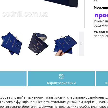
У компан
будь-яки
повернен
Характеристики
І
обова справа" з тисненням та зав'язками, спеціально розроблена д
ся високою функціональністю та стильним дизайном. Корінець папки
 організоване зберігання документів, пов'язаних з особистими спра