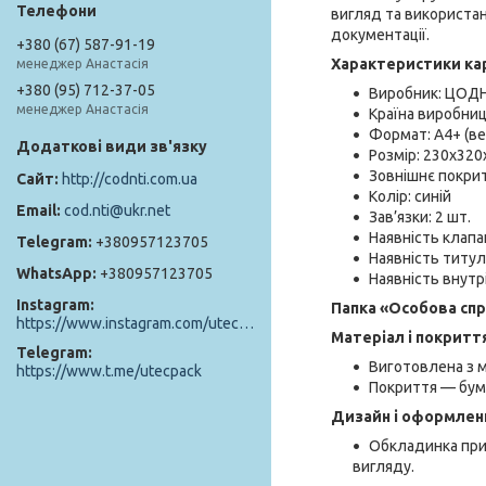
вигляд та використан
документації.
+380 (67) 587-91-19
Характеристики кар
менеджер Анастасія
+380 (95) 712-37-05
Виробник: ЦОДН
менеджер Анастасія
Країна виробниц
Формат: А4+ (в
Розмір: 230х320
Зовнішнє покрит
http://codnti.com.ua
Колір: синій
cod.nti@ukr.net
Зав’язки: 2 шт.
Наявність клапа
+380957123705
Наявність титулк
+380957123705
Наявність внутр
Instagram
Папка «Особова спр
https://www.instagram.com/utec_pack/
Матеріал і покритт
Telegram
Виготовлена з м
https://www.t.me/utecpack
Покриття — бумв
Дизайн і оформлен
Обкладинка прик
вигляду.