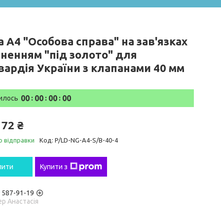
 А4 "Особова справа" на зав'язках
сненням "під золото" для
вардія України з клапанами 40 мм
0
0
0
0
0
0
0
0
илось
172 ₴
о відправки
Код:
P/LD-NG-А4-S/B-40-4
пити
Купити з
) 587-91-19
р Анастасія