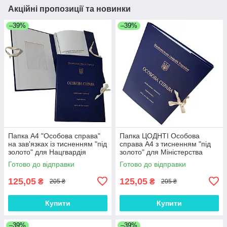
Акційні пропозиції та новинки
–39%
–39%
Папка А4 "Особова справа"
Папка ЦОДНТІ Особова
на зав'язках із тисненням "під
справа А4 з тисненням "під
золото" для Нацгвардія
золото" для Міністерства
України без клапанів 10 мм
оборони України без
Готово до відправки
Готово до відправки
клапанів, 10мм
125,05
125,05
₴
₴
205 ₴
205 ₴
Купити
Купити
–39%
–39%