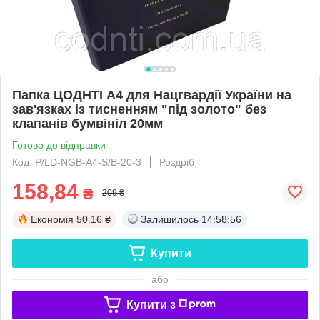
Папка ЦОДНТІ А4 для Нацгвардії України на
зав'язках із тисненням "під золото" без
клапанів бумвініл 20мм
Готово до відправки
Код: P/LD-NGB-А4-S/B-20-3
Роздріб
158,84
₴
209 ₴
Економія
50.16 ₴
Залишилось
14:58:56
Купити
або
Купити з