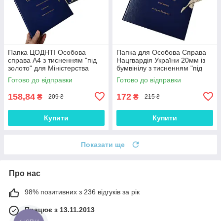
Папка ЦОДНТІ Особова
Папка для Особова Справа
справа А4 з тисненням "під
Нацгвардія України 20мм із
золото" для Міністерства
бумвінілу з тисненням "під
оборони України без
золото" А4 з клапанами на
Готово до відправки
Готово до відправки
клапанів, 20мм
зав'язках
158,84
172
₴
₴
209 ₴
215 ₴
Купити
Купити
Показати ще
Про нас
98% позитивних з 236 відгуків за рік
Працює з 13.11.2013