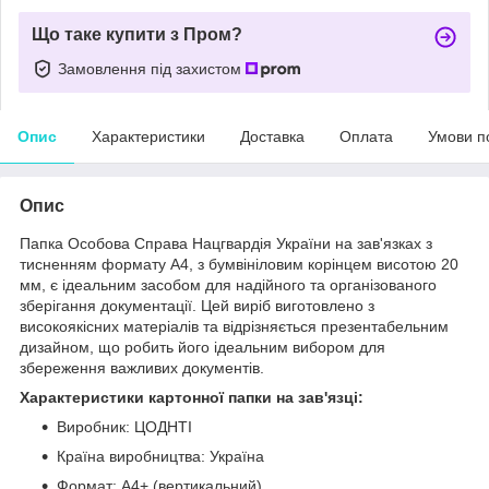
Що таке купити з Пром?
Замовлення під захистом
Опис
Характеристики
Доставка
Оплата
Умови п
Опис
Папка Особова Справа Нацгвардія України на зав'язках з
тисненням формату А4, з бумвініловим корінцем висотою 20
мм, є ідеальним засобом для надійного та організованого
зберігання документації. Цей виріб виготовлено з
високоякісних матеріалів та відрізняється презентабельним
дизайном, що робить його ідеальним вибором для
збереження важливих документів.
Характеристики картонної папки на зав'язці:
Виробник: ЦОДНТІ
Країна виробництва: Україна
Формат: А4+ (вертикальний)