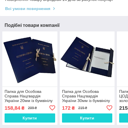
Всі умови повернення
Подібні товари компанії
Папка для Особова
Папка для Особова
Папк
Справа Нацгвардія
Справа Нацгвардія
ЦОДН
України 20мм із бумвінілу
України 30мм із бумвінілу
золо
з тисненням "під золото"
з тисненням "під золото"
Міні
158,84
172
215
₴
₴
209 ₴
215 ₴
А4 без клапанів на
А4 з клапанами на
Укра
зав'язках
зав'язках
Купити
Купити