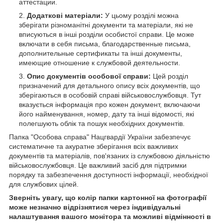
аттестации.
Додаткові матеріали:
У цьому розділі можна
зберігати різноманітні документи та матеріали, які не
вписуються в інші розділи особистої справи. Це може
включати в себя письма, благодарственные письма,
дополнительные сертификаты та інші документы,
имеющие отношение к службовой деятельности.
Опис документів особової справи:
Цей розділ
призначений для детального опису всіх документів, що
зберігаються в особовій справі військовослужбовця. Тут
вказується інформація про кожен документ, включаючи
його найменування, номер, дату та інші відомості, які
полегшують облік та пошук необхідних документів.
Папка "Особова справа" Нацгвардії України забезпечує
систематичне та акуратне зберігання всіх важливих
документів та матеріалів, пов'язаних із службовою діяльністю
військовослужбовця. Це важливий засіб для підтримки
порядку та забезпечення доступності інформації, необхідної
для службових цілей.
Зверніть увагу, що колір папки картонної на фотографії
може незначно відрізнятися через індивідуальні
налаштування вашого монітора та можливі відмінності в