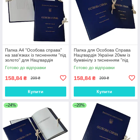
Папка А4 "Особова справа"
Папка для Особова Справа
на зав'язках із тисненням "під
Нацгвардія України 20мм із
золото" для Нацгвардія
бумвінілу з тисненням "під
України без клапанів 20 мм
золото" А4 без клапанів на
Готово до відправки
Готово до відправки
зав'язках
158,84
158,84
₴
₴
209 ₴
209 ₴
Купити
Купити
–24%
–20%