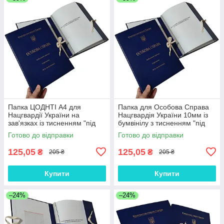
Папка ЦОДНТІ А4 для
Папка для Особова Справа
Нацгвардії України на
Нацгвардія України 10мм із
зав'язках із тисненням "під
бумвінілу з тисненням "під
золото" без клапанів бумвініл
золото" А4 без клапанів на
Готово до відправки
Готово до відправки
10мм
зав'язках
125,05
125,05
₴
₴
205 ₴
205 ₴
Купити
Купити
–24%
–24%