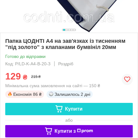
Папка ЦОДНТІ А4 на зав'язках із тисненням
"під золото" з клапанами бумвініл 20мм
Готово до відправки
Код: P/LD-K-А4-B-20-3
Роздріб
129
₴
215 ₴
Мінімальна сума замовлення на сайті — 150 ₴
Економія
86 ₴
Залишилось
2 дні
Купити
або
Купити з