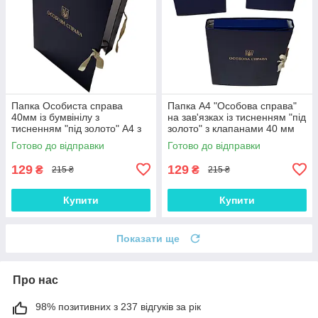
Папка Особиста справа
Папка А4 "Особова справа"
40мм із бумвінілу з
на зав'язках із тисненням "під
тисненням "під золото" А4 з
золото" з клапанами 40 мм
клапанами на зав'язках
Готово до відправки
Готово до відправки
129
129
₴
₴
215 ₴
215 ₴
Купити
Купити
Показати ще
Про нас
98% позитивних з 237 відгуків за рік