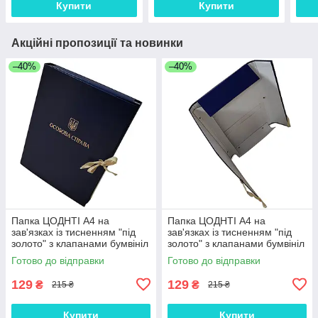
Купити
Купити
Акційні пропозиції та новинки
–40%
–40%
Папка ЦОДНТІ А4 на
Папка ЦОДНТІ А4 на
зав'язках із тисненням "під
зав'язках із тисненням "під
золото" з клапанами бумвініл
золото" з клапанами бумвініл
30мм
40мм
Готово до відправки
Готово до відправки
129
129
₴
₴
215 ₴
215 ₴
Купити
Купити