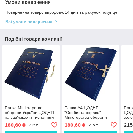
Умови повернення
Повернення товару впродовж 14 днів за рахунок покупця
Всі умови повернення
Подібні товари компанії
Папка Міністерства
Папка А4 ЦОДНТІ
Папк
оборони України ЦОДНТІ
"Особиста справа"
ЦОДН
на зав'язках із тисненням
Міністерства оборони
золо
"під золото" А4 з
України тиснення "під
Міні
180,60
180,60
215
₴
₴
215 ₴
215 ₴
клапанами бумвініл 40 мм
золото" на зав'язках з
Укра
клапанами бумвініл 40 мм