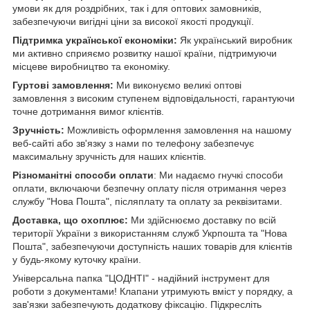
умови як для роздрібних, так і для оптових замовників,
забезпечуючи вигідні ціни за високої якості продукції.
Підтримка української економіки:
Як український виробник
ми активно сприяємо розвитку нашої країни, підтримуючи
місцеве виробництво та економіку.
Гуртові замовлення:
Ми виконуємо великі оптові
замовлення з високим ступенем відповідальності, гарантуючи
точне дотримання вимог клієнтів.
Зручність:
Можливість оформлення замовлення на нашому
веб-сайті або зв'язку з нами по телефону забезпечує
максимальну зручність для наших клієнтів.
Різноманітні способи оплати
: Ми надаємо гнучкі способи
оплати, включаючи безпечну оплату після отримання через
службу "Нова Пошта", післяплату та оплату за реквізитами.
Доставка, що охоплює:
Ми здійснюємо доставку по всій
території України з використанням служб Укрпошта та "Нова
Пошта", забезпечуючи доступність наших товарів для клієнтів
у будь-якому куточку країни.
Універсальна папка "ЦОДНТІ" - надійний інструмент для
роботи з документами! Клапани утримують вміст у порядку, а
зав'язки забезпечують додаткову фіксацію. Підкресліть