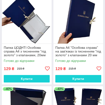
Папка ЦОДНТІ Особова
Папка А4 "Особова справа"
справа А4 з тисненням "під
на зав'язках із тисненням "під
золото" з клапанами, 20мм
золото" з клапанами 20 мм
Готово до відправки
Готово до відправки
129
129
₴
₴
215 ₴
215 ₴
Купити
Купити
–40%
–40%