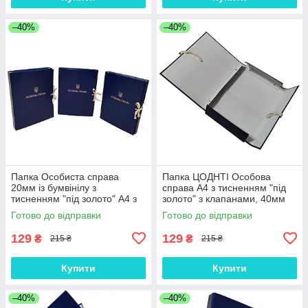
–40%
–40%
Папка Особиста справа
Папка ЦОДНТІ Особова
20мм із бумвінілу з
справа А4 з тисненням "під
тисненням "під золото" А4 з
золото" з клапанами, 40мм
клапанами на зав'язках
Готово до відправки
Готово до відправки
129
129
₴
₴
215 ₴
215 ₴
Купити
Купити
–40%
–40%