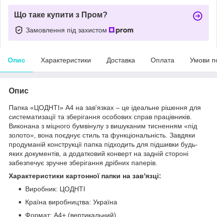
Що таке купити з Пром?
Замовлення під захистом
Опис
Характеристики
Доставка
Оплата
Умови п
Опис
Папка «ЦОДНТІ» А4 на зав'язках – це ідеальне рішення для
систематизації та зберігання особових справ працівників.
Виконана з міцного бумвінулу з вишуканим тисненням «під
золото», вона поєднує стиль та функціональність. Завдяки
продуманій конструкції папка підходить для підшивки будь-
яких документів, а додатковий конверт на задній стороні
забезпечує зручне зберігання дрібних паперів.
Характеристики картонної папки на зав'язці:
Виробник: ЦОДНТІ
Країна виробництва: Україна
Формат: А4+ (вертикальний)