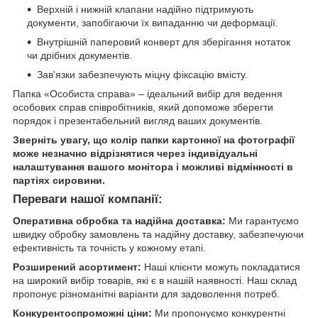
Верхній і нижній клапани надійно підтримують
документи, запобігаючи їх випаданню чи деформації.
Внутрішній паперовий конверт для зберігання нотаток
чи дрібних документів.
Зав'язки забезпечують міцну фіксацію вмісту.
Папка «Особиста справа» – ідеальний вибір для ведення
особових справ співробітників, який допоможе зберегти
порядок і презентабельний вигляд ваших документів.
Зверніть увагу, що колір папки картонної на фотографії
може незначно відрізнятися через індивідуальні
налаштування вашого монітора і можливі відмінності в
партіях сировини.
Переваги нашої компанії:
Оперативна обробка та надійна доставка:
Ми гарантуємо
швидку обробку замовлень та надійну доставку, забезпечуючи
ефективність та точність у кожному етапі.
Розширений асортимент:
Наші клієнти можуть покладатися
на широкий вибір товарів, які є в нашій наявності. Наш склад
пропонує різноманітні варіанти для задоволення потреб.
Конкурентоспроможні ціни:
Ми пропонуємо конкурентні