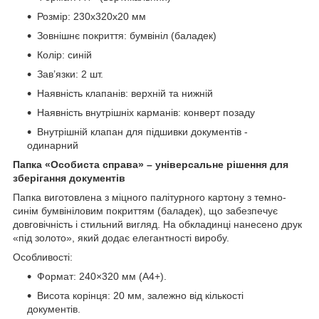
Розмір: 230х320х20 мм
Зовнішнє покриття: бумвініл (баладек)
Колір: синій
Зав’язки: 2 шт.
Наявність клапанів: верхній та нижній
Наявність внутрішніх карманів: конверт позаду
Внутрішній клапан для підшивки документів -
одинарний
Папка «Особиста справа» – універсальне рішення для
зберігання документів
Папка виготовлена з міцного палітурного картону з темно-
синім бумвініловим покриттям (баладек), що забезпечує
довговічність і стильний вигляд. На обкладинці нанесено друк
«під золото», який додає елегантності виробу.
Особливості:
Формат: 240×320 мм (А4+).
Висота корінця: 20 мм, залежно від кількості
документів.