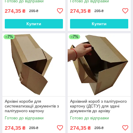
Готово до відправки
Готово до відправки
274,35
274,35
₴
₴
295 ₴
295 ₴
Купити
Купити
–7%
–7%
Архівні короби для
Архівний короб з палітурного
систематизації документів з
картону (ДСТУ) для здачі
палітурного картону
документів до архіву
390х270х200 мм з кришкою
390х270х200 мм з кришкою
Готово до відправки
Готово до відправки
відкидною ЦОДНТІ
відкидною ЦОДНТІ
274,35
274,35
₴
₴
295 ₴
295 ₴