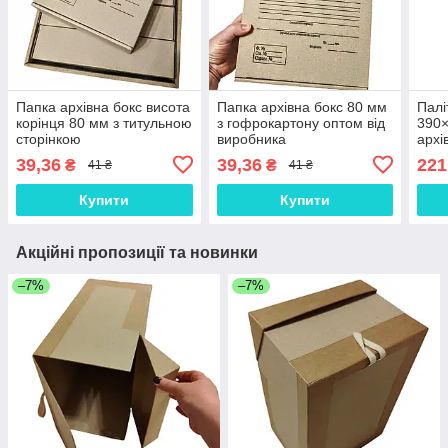
Папка архівна бокс висота
Папка архівна бокс 80 мм
Палі
корінця 80 мм з титульною
з гофрокартону оптом від
390
сторінкою
виробника
архі
кри
39,36
39,36
221
₴
₴
41 ₴
41 ₴
Купити
Купити
Акційні пропозиції та новинки
–7%
–7%