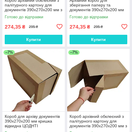
Короб архівний обклеєний з
Архівний короб для
палітурного картону для
зберігання паперу та
документів 390х270х200 мм з
документів 390х270х200 мм
кришкою відкидною ЦОДНТІ
кришка відкидна ЦОДНТІ
Готово до відправки
Готово до відправки
274,35
274,35
₴
₴
295 ₴
295 ₴
Купити
Купити
–7%
–7%
Короб для архіву документів
Короб архівний обклеєний з
390х270х200 мм кришка
палітурного картону для
відкидна ЦОДНТІ
документів 390х270х200 мм з
кришкою відкидною ЦОДНТІ