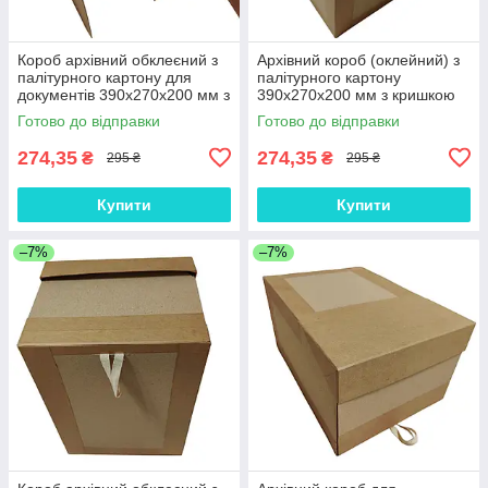
Короб архівний обклеєний з
Архівний короб (оклейний) з
палітурного картону для
палітурного картону
документів 390х270х200 мм з
390х270х200 мм з кришкою
кришкою відкидною ЦОДНТІ
відкидною ЦОДНТІ
Готово до відправки
Готово до відправки
274,35
274,35
₴
₴
295 ₴
295 ₴
Купити
Купити
–7%
–7%