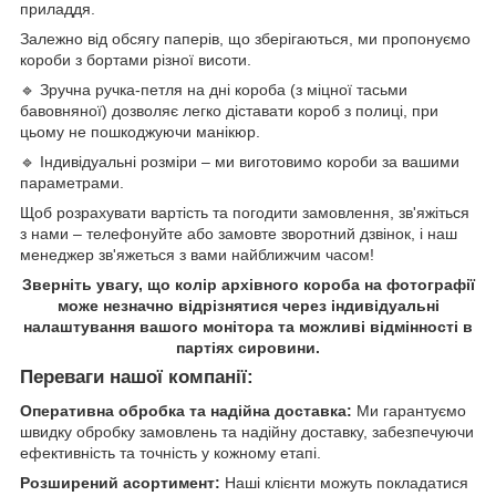
приладдя.
Залежно від обсягу паперів, що зберігаються, ми пропонуємо
короби з бортами різної висоти.
🔹 Зручна ручка-петля на дні короба (з міцної тасьми
бавовняної) дозволяє легко діставати короб з полиці, при
цьому не пошкоджуючи манікюр.
🔹 Індивідуальні розміри – ми виготовимо короби за вашими
параметрами.
Щоб розрахувати вартість та погодити замовлення, зв'яжіться
з нами – телефонуйте або замовте зворотний дзвінок, і наш
менеджер зв'яжеться з вами найближчим часом!
Зверніть увагу, що колір архівного короба на фотографії
може незначно відрізнятися через індивідуальні
налаштування вашого монітора та можливі відмінності в
партіях сировини.
Переваги нашої компанії:
Оперативна обробка та надійна доставка:
Ми гарантуємо
швидку обробку замовлень та надійну доставку, забезпечуючи
ефективність та точність у кожному етапі.
Розширений асортимент:
Наші клієнти можуть покладатися