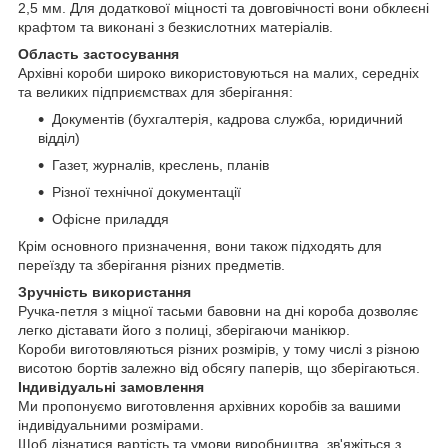
2,5 мм. Для додаткової міцності та довговічності вони обклеєні
крафтом та виконані з безкислотних матеріалів.
Область застосування
Архівні короби широко використовуються на малих, середніх
та великих підприємствах для зберігання:
Документів (бухгалтерія, кадрова служба, юридичний
відділ)
Газет, журналів, креслень, планів
Різної технічної документації
Офісне приладдя
Крім основного призначення, вони також підходять для
переїзду та зберігання різних предметів.
Зручність використання
Ручка-петля з міцної тасьми бавовни на дні короба дозволяє
легко діставати його з полиці, зберігаючи манікюр.
Короби виготовляються різних розмірів, у тому числі з різною
висотою бортів залежно від обсягу паперів, що зберігаються.
Індивідуальні замовлення
Ми пропонуємо виготовлення архівних коробів за вашими
індивідуальними розмірами.
Щоб дізнатися вартість та умови виробництва, зв'яжіться з