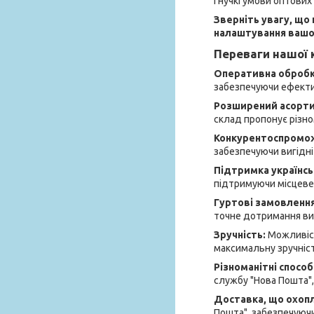
Гнучкі умови оптових
Зверніть увагу, що
налаштування вашог
Переваги нашої к
Оперативна обробка
забезпечуючи ефектив
Розширений асорт
склад пропонує різно
Конкурентоспромож
забезпечуючи вигідні 
Підтримка українсь
підтримуючи місцеве
Гуртові замовленн
точне дотримання вим
Зручність:
Можливіст
максимальну зручніст
Різноманітні спосо
службу "Нова Пошта",
Доставка, що охоп
Пошта", забезпечуючи