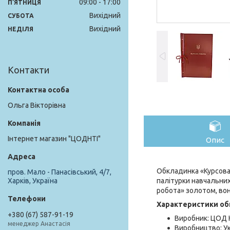
09:00
17:00
ПʼЯТНИЦЯ
Вихідний
СУБОТА
Вихідний
НЕДІЛЯ
Контакти
Ольга Вікторівна
Інтернет магазин "ЦОДНТІ"
Опис
Обкладинка «Курсова
пров. Мало - Панасівський, 4/7,
палітурки навчальних
Харків, Україна
робота» золотом, вон
Характеристики об
+380 (67) 587-91-19
Виробник: ЦОД 
менеджер Анастасія
Виробництво: Ук