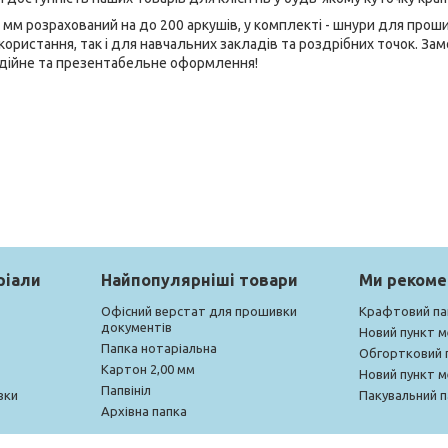
мм розрахований на до 200 аркушів, у комплекті - шнури для прошив
користання, так і для навчальних закладів та роздрібних точок. За
дійне та презентабельне оформлення!
ріали
Найпопулярніші товари
Ми реком
Офісний верстат для прошивки
Крафтовий па
документів
Новий пункт 
Папка нотаріальна
Обгортковий 
Картон 2,00 мм
Новий пункт 
Папвініл
вки
Пакувальний п
Архівна папка