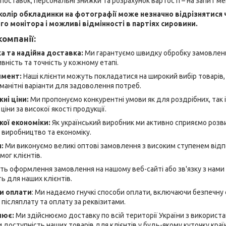
 поставок, персональні знижки та розрахунок вартості – на запит м
 колір обкладинки на фотографії може незначно відрізнятися 
о монітора і можливі відмінності в партіях сировини.
омпанії:
 та надійна доставка:
Ми гарантуємо швидку обробку замовлень
ність та точність у кожному етапі.
имент:
Наші клієнти можуть покладатися на широкий вибір товарів, я
манітні варіанти для задоволення потреб.
ні ціни:
Ми пропонуємо конкурентні умови як для роздрібних, так і
ціни за високої якості продукції.
кої економіки:
Як український виробник ми активно сприяємо розви
 виробництво та економіку.
я:
Ми виконуємо великі оптові замовлення з високим ступенем відп
ог клієнтів.
ь оформлення замовлення на нашому веб-сайті або зв'язку з нами
ь для наших клієнтів.
би оплати
: Ми надаємо гнучкі способи оплати, включаючи безпечну
 післяплату та оплату за реквізитами.
лює:
Ми здійснюємо доставку по всій території України з використ
 доступність наших товарів для клієнтів у будь-якому куточку краї