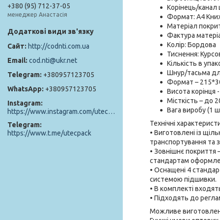
+380 (95) 712-37-05
Корінець/канал
менеджер Анастасія
Формат: А4 Кни
Матеріал покрит
Фактура матеріа
Колір: Бордова
http://codnti.com.ua
Тиснення: Курсо
cod.nti@ukr.net
Кількість в упак
Шнур/тасьма для
+380957123705
Формат – 215*3
+380957123705
Висота корінця 
Місткість – до 2
Instagram
Вага виробу (1 шт
https://www.instagram.com/utec_pack/
Технічні характерист
Telegram
• Виготовлені із щіл
https://www.t.me/utecpack
транспортування та з
• Зовнішнє покриття 
стандартам оформле
• Оснащені 4 станда
системою підшивки.
• В комплекті входят
• Підходять до регла
Можливе виготовленн