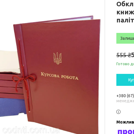
Обкл
книж
паліт
Залиш
555 ₴
Готово д
Ку
+380 (67
менедже