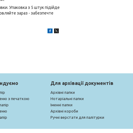
ки. Упаковка з 5 штук підійде
мовляйте зараз - забезпечте
ендуємо
Для архівації документів
пір
Архівні папки
меню з печаткою
Нотаріальні папки
папір
Іменні папки
меню
Архівні короби
апір
Ручні верстати для палітурки