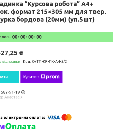
адинка “Курсова робота” А4+
ок. формат 215×305 мм для твер.
урка бордова (20мм) (уп.5шт)
0
0
0
0
0
0
0
0
илось
527,25 ₴
о відправки
Код:
О/ТП-КР-ПК-А4-5/2
пити
Купити з
) 587-91-19
р Анастасія