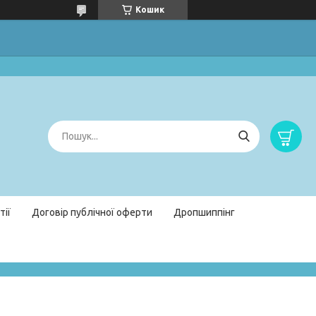
Кошик
тії
Договір публічної оферти
Дропшиппінг