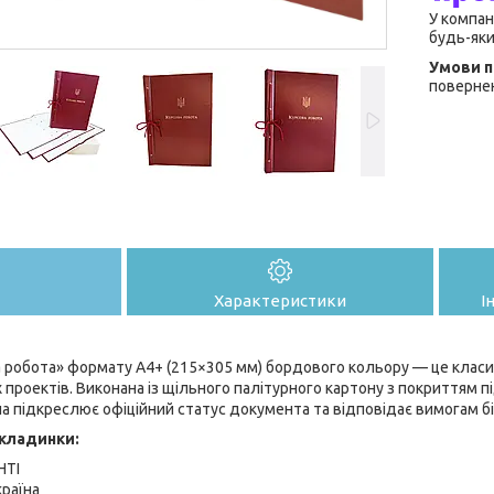
У компан
будь-яки
повернен
Характеристики
І
 робота» формату A4+ (215×305 мм) бордового кольору — це класи
 проектів. Виконана із щільного палітурного картону з покриттям п
а підкреслює офіційний статус документа та відповідає вимогам бі
кладинки:
НТІ
раїна