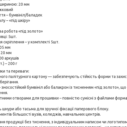
 шириною: 20 мм
жковий
тя – бумвініл/баладек
лу – «під шкіру»
ва робота «під золото»
овці: 5шт.
 скріплення – у комплекті 5шт.
05 мм
- 20 мм
00 аркушів
.) – 200 г
ики та переваги:
ьного палітурного картону — забезпечують стійкість форми та захис
берігання.
– зносостійкий бумвініл або балакрон із тисненням «під золото», щ
ння.
ртними отворами для прошивки – повністю сумісні з файлами форм
ь шнури або тасьма для зручної фіксації паперового блоку.
ментів більшості вузів, коледжів, навчальних центрів.
я продукції без тиснення, з індивідуальним написом чи логотипом