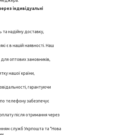
енеджера.
через індивідуальні
 та надійну доставку,
кі є в нашій наявності. Наш
 для оптових замовників,
тку нашої країни,
овідальності, гарантуючи
 по телефону забезпечує
 оплату після отримання через
анням служб Укрпошта та "Нова
ни.