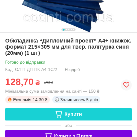
Обкладинка “Дипломний проект” А4+ книжок.
формат 215×305 мм для твер. палітурка синя
(20мм) (1 шт)
Готово до відправки
Код: О/ТП-ДП-ПК-А4-1С/2
Роздріб
128,70
₴
143 ₴
Мінімальна сума замовлення на сайті — 150 ₴
Економія
14.30 ₴
Залишилось
5 днів
Купити
або
Купити з