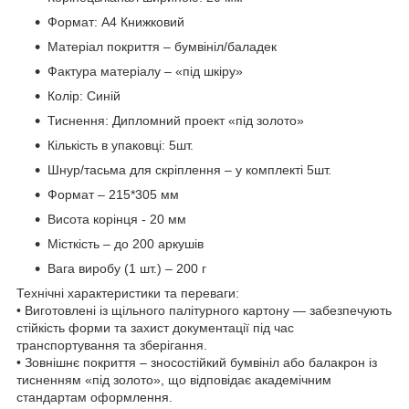
Формат: А4 Книжковий
Матеріал покриття – бумвініл/баладек
Фактура матеріалу – «під шкіру»
Колір: Синій
Тиснення: Дипломний проект «під золото»
Кількість в упаковці: 5шт.
Шнур/тасьма для скріплення – у комплекті 5шт.
Формат – 215*305 мм
Висота корінця - 20 мм
Місткість – до 200 аркушів
Вага виробу (1 шт.) – 200 г
Технічні характеристики та переваги:
• Виготовлені із щільного палітурного картону — забезпечують
стійкість форми та захист документації під час
транспортування та зберігання.
• Зовнішнє покриття – зносостійкий бумвініл або балакрон із
тисненням «під золото», що відповідає академічним
стандартам оформлення.