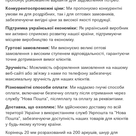
Конкурентоспроможні ціни:
Ми пропонуємо конкурентні
умови як для роздрібних, так і для оптових замовників,
забезпечуючи вигідні ціни за високої якості продукції.
Підтримка української економіки:
Як український виробник
ми активно сприяємо розвитку нашої країни, підтримуючи
місцеве виробництво та економіку.
Гуртові замовлення:
Ми виконуємо великі оптові
замовлення з високим ступенем відповідальності, гарантуючи
точне дотримання вимог клієнтів.
Зручність:
Можливість оформлення замовлення на нашому
веб-сайті або зв'язку з нами по телефону забезпечує
максимальну зручність для наших клієнтів.
Різноманітні способи оплати
: Ми надаємо гнучкі способи
оплати, включаючи безпечну оплату після отримання через
службу "Нова Пошта", післяплату та оплату за реквізитами.
Доставка, що охоплює:
Ми здійснюємо доставку по всій
території України з використанням служб Укрпошта та "Нова
Пошта", забезпечуючи доступність наших товарів для клієнтів
у будь-якому куточку країни.
Корінець 20 мм розрахований на 200 аркушів, шнур для