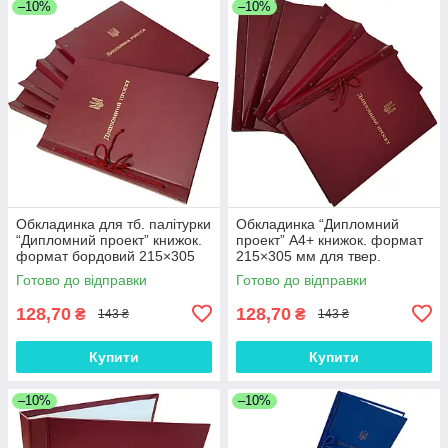
–10%
–10%
Обкладинка для тб. палітурки
Обкладинка “Дипломний
“Дипломний проект” книжок.
проект” А4+ книжок. формат
формат бордовий 215×305
215×305 мм для твер.
мм (20мм) (1 шт)
палітурка бордова (20мм) (1
Готово до відправки
Готово до відправки
шт)
128,70
128,70
₴
₴
143 ₴
143 ₴
Купити
Купити
–10%
–10%