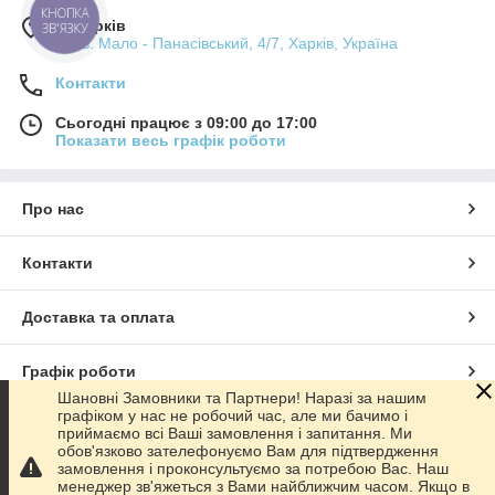
КНОПКА
м. Харків
ЗВ'ЯЗКУ
пров. Мало - Панасівський, 4/7, Харків, Україна
Контакти
Сьогодні працює з 09:00 до 17:00
Показати весь графік роботи
Про нас
Контакти
Доставка та оплата
Графік роботи
Шановні Замовники та Партнери! Наразі за нашим
графіком у нас не робочий час, але ми бачимо і
Повна версія сайту
приймаємо всі Ваші замовлення і запитання. Ми
обов'язково зателефонуємо Вам для підтвердження
замовлення і проконсультуємо за потребою Вас. Наш
Сайт створено на маркетплейсі
Prom.ua
менеджер зв'яжеться з Вами найближчим часом. Якщо в