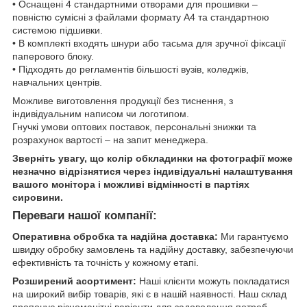
• Оснащені 4 стандартними отворами для прошивки –
повністю сумісні з файлами формату А4 та стандартною
системою підшивки.
• В комплекті входять шнури або тасьма для зручної фіксації
паперового блоку.
• Підходять до регламентів більшості вузів, коледжів,
навчальних центрів.
Можливе виготовлення продукції без тиснення, з
індивідуальним написом чи логотипом.
Гнучкі умови оптових поставок, персональні знижки та
розрахунок вартості – на запит менеджера.
Зверніть увагу, що колір обкладинки на фотографії може
незначно відрізнятися через індивідуальні налаштування
вашого монітора і можливі відмінності в партіях
сировини.
Переваги нашої компанії:
Оперативна обробка та надійна доставка:
Ми гарантуємо
швидку обробку замовлень та надійну доставку, забезпечуючи
ефективність та точність у кожному етапі.
Розширений асортимент:
Наші клієнти можуть покладатися
на широкий вибір товарів, які є в нашій наявності. Наш склад
пропонує різноманітні варіанти для задоволення потреб.