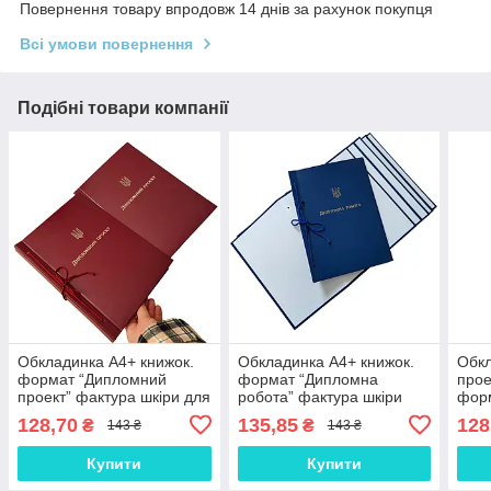
Повернення товару впродовж 14 днів за рахунок покупця
Всі умови повернення
Подібні товари компанії
Обкладинка А4+ книжок.
Обкладинка А4+ книжок.
Обк
формат “Дипломний
формат “Дипломна
прое
проект” фактура шкіри для
робота” фактура шкіри
фор
твер. палітурки 215×305
для твер. палітурки
твер
128,70
135,85
128
₴
₴
143 ₴
143 ₴
мм бордо (20мм) (1 шт)
215×305 мм синя (20мм)
(20м
(1 шт)
Купити
Купити