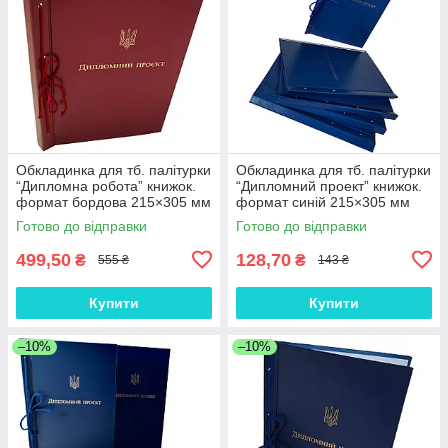
Обкладинка для тб. палітурки
Обкладинка для тб. палітурки
“Дипломна робота” книжок.
“Дипломний проект” книжок.
формат бордова 215×305 мм
формат синій 215×305 мм
(20мм) (уп.5шт)
(20мм) (1 шт)
Готово до відправки
Готово до відправки
499,50
128,70
₴
₴
555 ₴
143 ₴
Купити
Купити
–10%
–10%