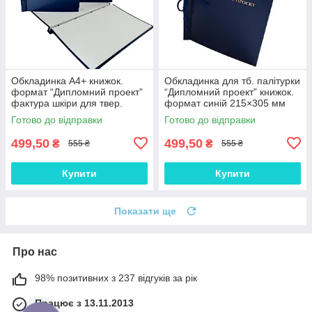
Обкладинка А4+ книжок.
Обкладинка для тб. палітурки
формат “Дипломний проект”
“Дипломний проект” книжок.
фактура шкіри для твер.
формат синій 215×305 мм
палітурки 215×305 мм синя
(20мм) (уп.5шт)
Готово до відправки
Готово до відправки
(20мм) (уп.5шт)
499,50
499,50
₴
₴
555 ₴
555 ₴
Купити
Купити
Показати ще
Про нас
98% позитивних з 237 відгуків за рік
Працює з 13.11.2013