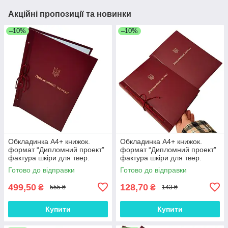
Акційні пропозиції та новинки
–10%
–10%
Обкладинка А4+ книжок.
Обкладинка А4+ книжок.
формат “Дипломний проект”
формат “Дипломний проект”
фактура шкіри для твер.
фактура шкіри для твер.
палітурки 215×305 мм бордо
палітурки 215×305 мм бордо
Готово до відправки
Готово до відправки
(20мм) (уп.5шт)
(20мм) (1 шт)
499,50
128,70
₴
₴
555 ₴
143 ₴
Купити
Купити