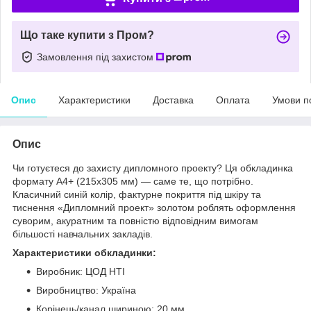
Що таке купити з Пром?
Замовлення під захистом
Опис
Характеристики
Доставка
Оплата
Умови п
Опис
Чи готуєтеся до захисту дипломного проекту? Ця обкладинка
формату A4+ (215х305 мм) — саме те, що потрібно.
Класичний синій колір, фактурне покриття під шкіру та
тиснення «Дипломний проект» золотом роблять оформлення
суворим, акуратним та повністю відповідним вимогам
більшості навчальних закладів.
Характеристики обкладинки:
Виробник: ЦОД НТІ
Виробництво: Україна
Корінець/канал шириною: 20 мм