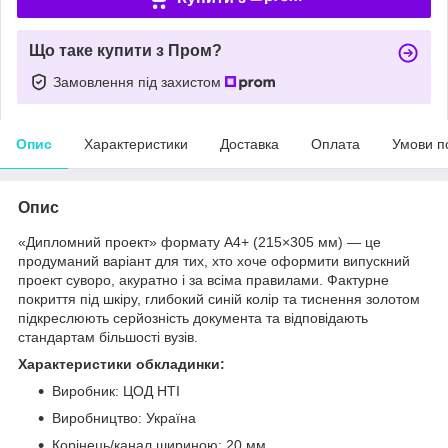
Що таке купити з Пром?
Замовлення під захистом
Опис
Характеристики
Доставка
Оплата
Умови п
Опис
«Дипломний проект» формату A4+ (215×305 мм) — це
продуманий варіант для тих, хто хоче оформити випускний
проект суворо, акуратно і за всіма правилами. Фактурне
покриття під шкіру, глибокий синій колір та тиснення золотом
підкреслюють серйозність документа та відповідають
стандартам більшості вузів.
Характеристики обкладинки:
Виробник: ЦОД НТІ
Виробництво: Україна
Корінець/канал шириною: 20 мм