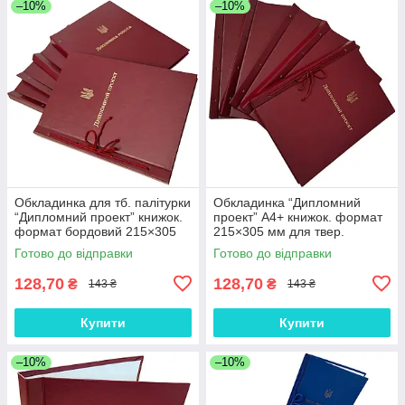
–10%
–10%
Обкладинка для тб. палітурки
Обкладинка “Дипломний
“Дипломний проект” книжок.
проект” А4+ книжок. формат
формат бордовий 215×305
215×305 мм для твер.
мм (20мм) (1 шт)
палітурка бордова (20мм) (1
Готово до відправки
Готово до відправки
шт)
128,70
128,70
₴
₴
143 ₴
143 ₴
Купити
Купити
–10%
–10%