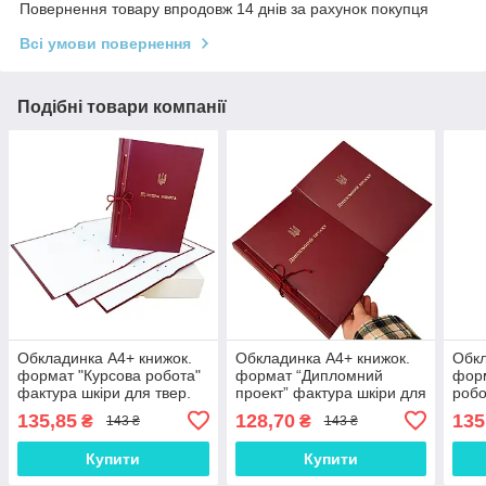
Повернення товару впродовж 14 днів за рахунок покупця
Всі умови повернення
Подібні товари компанії
Обкладинка А4+ книжок.
Обкладинка А4+ книжок.
Обкл
формат "Курсова робота"
формат “Дипломний
фор
фактура шкіри для твер.
проект” фактура шкіри для
робо
палітурки 215×305 мм
твер. палітурки 215×305
для 
135,85
128,70
135
₴
₴
143 ₴
143 ₴
бордо (20мм) (1 шт)
мм бордо (20мм) (1 шт)
215×
(1 ш
Купити
Купити