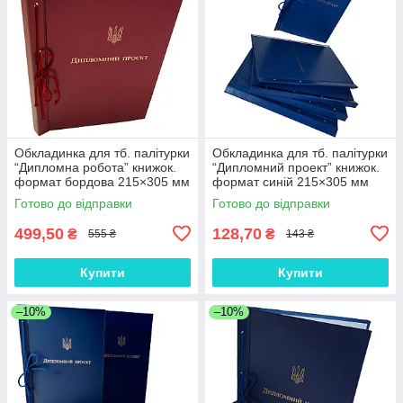
Обкладинка для тб. палітурки
Обкладинка для тб. палітурки
“Дипломна робота” книжок.
“Дипломний проект” книжок.
формат бордова 215×305 мм
формат синій 215×305 мм
(20мм) (уп.5шт)
(20мм) (1 шт)
Готово до відправки
Готово до відправки
499,50
128,70
₴
₴
555 ₴
143 ₴
Купити
Купити
–10%
–10%