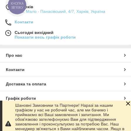
КНОПКА
м. Харків
ЗВ'ЯЗКУ
пров. Мало - Панасівський, 4/7, Харків, Україна
Контакти
Сьогодні вихідний
Показати весь графік роботи
Про нас
Контакти
Доставка та оплата
Графік роботи
Шановні Замовники та Партнери! Наразі за нашим
графіком у нас не робочий час, але ми бачимо і
Повна версія сайту
приймаємо всі Ваші замовлення і запитання. Ми
обов'язково зателефонуємо Вам для підтвердження
замовлення і проконсультуємо за потребою Вас. Наш
Сайт створено на маркетплейсі
Prom.ua
менеджер зв'яжеться з Вами найближчим часом. Якщо в