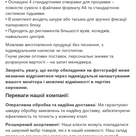
• Оснащені 4 стандартними отворами для прошивки –
повністю сумісні з файлами формату А4 та стандартною
системою підшивки.
• В комплекті входять шнури або тасьма для зручної фіксації
паперового блоку.
• Підходять до регламентів більшості вузів, коледжів,
навчальних центрів.
Можливе виготовлення продукції без тиснення, з
індивідуальним написом чи логотипом.
Гнучкі умови оптових поставок, персональні знижки та
розрахунок вартості – на запит менеджера.
Зверніть увагу, що колір обкладинки на фотографії може
незначно відрізнятися через індивідуальні налаштування
вашого монітора і можливі відмінності в партіях
сировини.
Переваги нашої компанії:
Оперативна обробка та надійна доставка:
Ми гарантуємо
швидку обробку замовлень та надійну доставку, забезпечуючи
ефективність та точність у кожному етапі.
Розширений асортимент:
Наші клієнти можуть покладатися
на широкий вибір товарів, які є в нашій наявності. Наш склад
пропонує різноманітні варіанти для задоволення потреб.