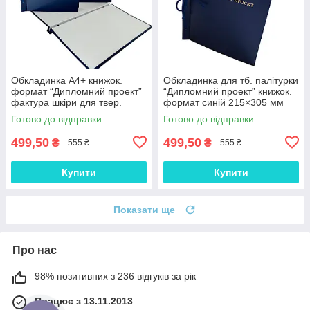
Обкладинка А4+ книжок.
Обкладинка для тб. палітурки
формат “Дипломний проект”
“Дипломний проект” книжок.
фактура шкіри для твер.
формат синій 215×305 мм
палітурки 215×305 мм синя
(20мм) (уп.5шт)
Готово до відправки
Готово до відправки
(20мм) (уп.5шт)
499,50
499,50
₴
₴
555 ₴
555 ₴
Купити
Купити
Показати ще
Про нас
98% позитивних з 236 відгуків за рік
Працює з 13.11.2013