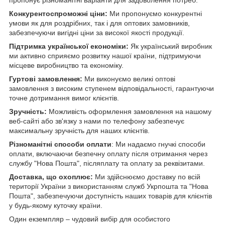
Конкурентоспроможні ціни:
Ми пропонуємо конкурентні
умови як для роздрібних, так і для оптових замовників,
забезпечуючи вигідні ціни за високої якості продукції.
Підтримка української економіки:
Як український виробник
ми активно сприяємо розвитку нашої країни, підтримуючи
місцеве виробництво та економіку.
Гуртові замовлення:
Ми виконуємо великі оптові
замовлення з високим ступенем відповідальності, гарантуючи
точне дотримання вимог клієнтів.
Зручність:
Можливість оформлення замовлення на нашому
веб-сайті або зв'язку з нами по телефону забезпечує
максимальну зручність для наших клієнтів.
Різноманітні способи оплати
: Ми надаємо гнучкі способи
оплати, включаючи безпечну оплату після отримання через
службу "Нова Пошта", післяплату та оплату за реквізитами.
Доставка, що охоплює:
Ми здійснюємо доставку по всій
території України з використанням служб Укрпошта та "Нова
Пошта", забезпечуючи доступність наших товарів для клієнтів
у будь-якому куточку країни.
Один екземпляр – чудовий вибір для особистого