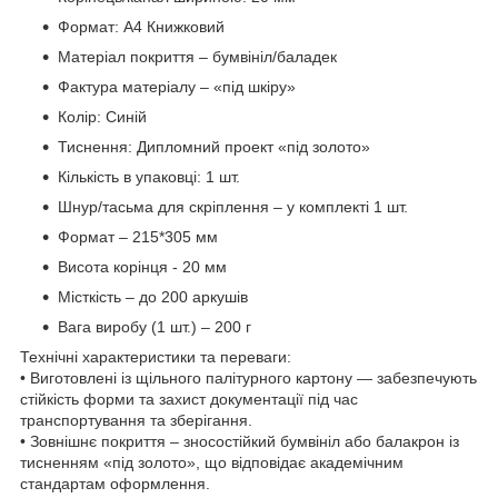
Формат: А4 Книжковий
Матеріал покриття – бумвініл/баладек
Фактура матеріалу – «під шкіру»
Колір: Синій
Тиснення: Дипломний проект «під золото»
Кількість в упаковці: 1 шт.
Шнур/тасьма для скріплення – у комплекті 1 шт.
Формат – 215*305 мм
Висота корінця - 20 мм
Місткість – до 200 аркушів
Вага виробу (1 шт.) – 200 г
Технічні характеристики та переваги:
• Виготовлені із щільного палітурного картону — забезпечують
стійкість форми та захист документації під час
транспортування та зберігання.
• Зовнішнє покриття – зносостійкий бумвініл або балакрон із
тисненням «під золото», що відповідає академічним
стандартам оформлення.