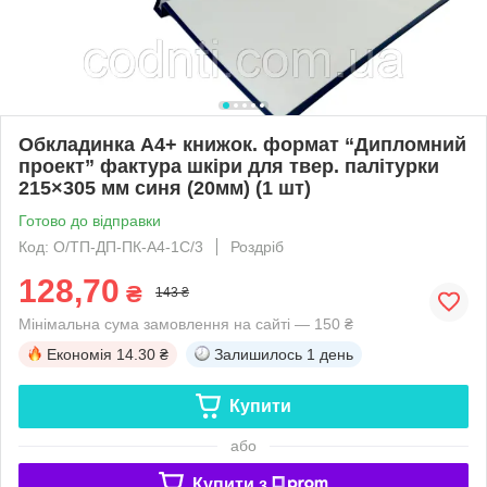
Обкладинка А4+ книжок. формат “Дипломний
проект” фактура шкіри для твер. палітурки
215×305 мм синя (20мм) (1 шт)
Готово до відправки
Код: О/ТП-ДП-ПК-А4-1С/3
Роздріб
128,70
₴
143 ₴
Мінімальна сума замовлення на сайті — 150 ₴
Економія
14.30 ₴
Залишилось
1 день
Купити
або
Купити з