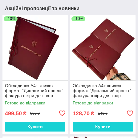
Акційні пропозиції та новинки
–10%
–10%
Обкладинка А4+ книжок.
Обкладинка А4+ книжок.
формат “Дипломний проект”
формат “Дипломний проект”
фактура шкіри для твер.
фактура шкіри для твер.
палітурки 215×305 мм бордо
палітурки 215×305 мм бордо
Готово до відправки
Готово до відправки
(20мм) (уп.5шт)
(20мм) (1 шт)
499,50
128,70
₴
₴
555 ₴
143 ₴
Купити
Купити