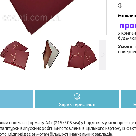
У компан
будь-яки
повернен
Характеристики
І
ий проект» формату A4+ (215×305 мм) у бордовому кольорі — це 
палітурки випускних робіт. Виготовлена із щільного картону із фак
ото. Відповідає вимогам більшості навчальних закладів.