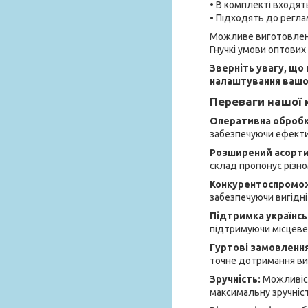
• В комплекті входят
• Підходять до регла
Можливе виготовленн
Гнучкі умови оптових
Зверніть увагу, що
налаштування вашог
Переваги нашої к
Оперативна обробка
забезпечуючи ефектив
Розширений асорт
склад пропонує різно
Конкурентоспромож
забезпечуючи вигідні 
Підтримка українсь
підтримуючи місцеве
Гуртові замовленн
точне дотримання вим
Зручність:
Можливіст
максимальну зручніст