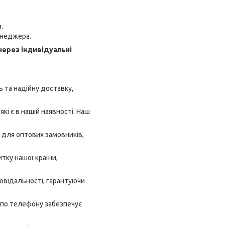
.
енеджера.
через індивідуальні
 та надійну доставку,
кі є в нашій наявності. Наш
 для оптових замовників,
тку нашої країни,
овідальності, гарантуючи
 по телефону забезпечує