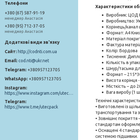
Характеристики об
+380 (67) 587-91-19
Виробник: ЦОД 
менеджер Анастасія
Виробництво: Ук
+380 (95) 712-37-05
Корінець/канал
менеджер Анастасія
Формат: А4 Кни
Матеріал покрит
Фактура матеріа
Колір: Бордова
http://codnti.com.ua
Тиснення: Дипл
cod.nti@ukr.net
Кількість в упако
Шнур/тасьма для
+380957123705
Формат – 215*3
+380957123705
Висота корінця 
Місткість – до 2
Instagram
Вага виробу (1 шт
https://www.instagram.com/utec_pack/
Технічні характерист
Telegram
• Виготовлені із щіл
https://www.t.me/utecpack
транспортування та з
• Зовнішнє покриття 
стандартам оформле
• Оснащені 4 станда
системою підшивки.