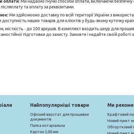
би оплати
: Ми надаємо гнучкі способи оплати, включаючи безпечну
 післяплату та оплату за реквізитами.
лює:
Ми здійснюємо доставку по всій території України з використ
 доступність наших товарів для клієнтів у будь-якому куточку краї
мм, місткість - до 200 аркушів. В комплект входить шнур для проши
самостійної підготовки до захисту. Замовте і надайте своїй роботі
ріали
Найпопулярніші товари
Ми реком
Офісний верстат для прошивки
Крафтовий па
документів
Новий пункт 
Папка нотаріальна
Обгортковий 
Картон 2,00 мм
Новий пункт 