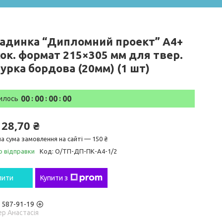
адинка “Дипломний проект” А4+
ок. формат 215×305 мм для твер.
урка бордова (20мм) (1 шт)
0
0
0
0
0
0
0
0
илось
128,70 ₴
а сума замовлення на сайті — 150 ₴
о відправки
Код:
О/ТП-ДП-ПК-А4-1/2
пити
Купити з
) 587-91-19
р Анастасія