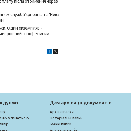
 оплату після отримання через
анням служб Укрпошта та "Нова
ни.
вки. Один екземпляр -
 завершений і професійний
ендуємо
Для архівації документів
пір
Архівні папки
меню з печаткою
Нотаріальні папки
папір
Іменні папки
меню
Архівні короби