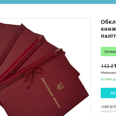
Обкл
книж
паліт
Залиш
143 ₴
Мінімальн
Готово д
Ку
+380 (67
менедже