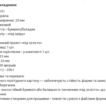
кладинки:
НТІ
раїна
 шириною: 20 мм
жковий
тя – бумвініл/баладек
лу – «під шкіру»
омний проект «під золото»
вці: 1 шт.
 скріплення – у комплекті 1 шт.
05 мм
- 20 мм
00 аркушів
.) – 200 г
ики та переваги:
ьного палітурного картону — забезпечують стійкість форми та захис
берігання.
– зносостійкий бумвініл або балакрон із тисненням «під золото», щ
ння.
ртними отворами для прошивки – повністю сумісні з файлами форм