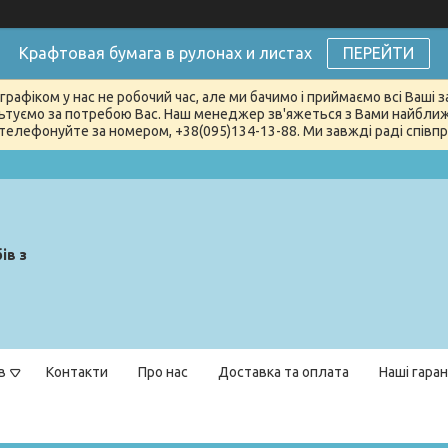
Крафтовая бумага в рулонах и листах
ПЕРЕЙТИ
графіком у нас не робочий час, але ми бачимо і приймаємо всі Ваші
туємо за потребою Вас. Наш менеджер зв'яжеться з Вами найближчи
телефонуйте за номером, +38(095)134-13-88. Ми завжді раді співпра
ів з
в
Контакти
Про нас
Доставка та оплата
Наші гаран