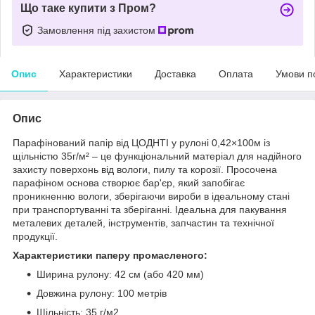
Що таке купити з Пром?
Замовлення під захистом
Опис
Характеристики
Доставка
Оплата
Умови п
Опис
Парафінований папір від ЦОДНТІ у рулоні 0,42×100м із
щільністю 35г/м² – це функціональний матеріал для надійного
захисту поверхонь від вологи, пилу та корозії. Просочена
парафіном основа створює бар'єр, який запобігає
проникненню вологи, зберігаючи вироби в ідеальному стані
при транспортуванні та зберіганні. Ідеальна для пакування
металевих деталей, інструментів, запчастин та технічної
продукції.
Характеристики паперу промасленого:
Ширина рулону: 42 см (або 420 мм)
Довжина рулону: 100 метрів
Щільність: 35 г/м2