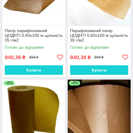
Папір парафінований
Парафінований папір
ЦОДНТІ 0,60x100 м щільність
ЦОДНТІ 0,60x100 м щільність
35 г/м2
35 г/м2
Готово до відправки
Готово до відправки
840,36
840,36
₴
₴
894 ₴
894 ₴
Купити
Купити
–6%
–6%