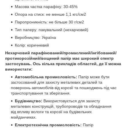
Масова частка парафіну: 30-45%
Опора на стиск: не менше 1,1 кгс/см2
Паропроникність: не більше 30 г/см2
Тип паперу: пакувальний (нехарчовий)
Виробництво: Україна
Колір: коричневий
Нехарчовий парафінований/промаслений/інгібований/
протикорозійний/вощений папір має широкий спектр
застосувань. Ось кілька прикладів областей, де її можна
використати:
Автомобільна промисловість:
Папір може бути
застосований для захисту металевих деталей та
поверхонь автомобілів від корозії та пошкоджень під час
транспортування та зберігання.
Будівництво:
Використовується для захисту
металевих конструкцій, трубопроводів та обладнання
від впливу вологи та корозії на будівельних
майданчиках.
Електротехнічна промисловість:
Папір