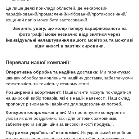
Це лише деякі приклади областей, де нехарчовий
парафінований/промаслений/інгібований/протикорозійний/
вощений папір може бути застосований.
Зверніть увагу, що колір паперу парафінованого на
фотографії може незначно відрізнятися через
індивідуальні налаштування вашого монітора та можливі
відмінності в партіях сировини.
Переваги нашої компанії:
Оперативна обробка та надійна доставка:
Ми гарантуємо
швидку обробку замовлень та надійну доставку, забезпечуючи
ефективність та точність у кожному етапі.
Розширений асортимент:
Наші клієнти можуть покладатися
на широкий вибір товарів, які є в нашій наявності. Наш склад
пропонує різноманітні варіанти для задоволення потреб.
Конкурентоспроможні ціни:
Ми пропонуємо конкурентні
умови як для роздрібних, так і для оптових замовників,
забезпечуючи вигідні ціни за високої якості продукції.
Підтримка української економіки:
Як український виробник
ми активно сприяємо розвитку нашої країни, підтримуючи