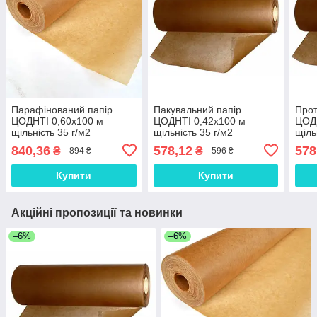
Парафінований папір
Пакувальний папір
Прот
ЦОДНТІ 0,60x100 м
ЦОДНТІ 0,42x100 м
ЦОДН
щільність 35 г/м2
щільність 35 г/м2
щіль
840,36
578,12
578
₴
₴
894 ₴
596 ₴
Купити
Купити
Акційні пропозиції та новинки
–6%
–6%