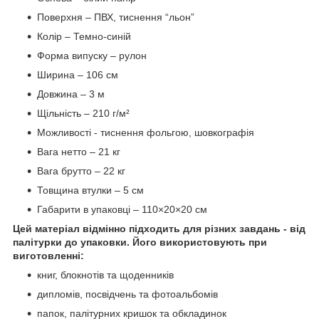
Поверхня – ПВХ, тиснення “льон”
Колір – Темно-синій
Форма випуску – рулон
Ширина – 106 см
Довжина – 3 м
Щільність – 210 г/м²
Можливості - тиснення фольгою, шовкографія
Вага нетто – 21 кг
Вага брутто – 22 кг
Товщина втулки – 5 см
Габарити в упаковці – 110×20×20 см
Цей матеріал відмінно підходить для різних завдань - від
палітурки до упаковки. Його використовують при
виготовленні:
книг, блокнотів та щоденників
дипломів, посвідчень та фотоальбомів
папок, палітурних кришок та обкладинок