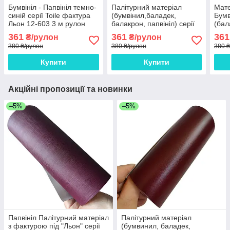
Бумвініл - Папвініл темно-
Палітурний матеріал
Мате
синій серії Toile фактура
(бумвінил,баладек,
Бумв
Льон 12-603 3 м рулон
балакрон, папвініл) серії
(бал
"Моноколор" Plano синій
"Льо
361
361
361
₴/рулон
₴/рулон
15 - 602 Европа 3 м рулон
борд
380 ₴/рулон
380 ₴/рулон
380 
Купити
Купити
Акційні пропозиції та новинки
–5%
–5%
Папвініл Палітурний матеріал
Палітурний матеріал
з фактурою під "Льон" серії
(бумвинил, баладек,