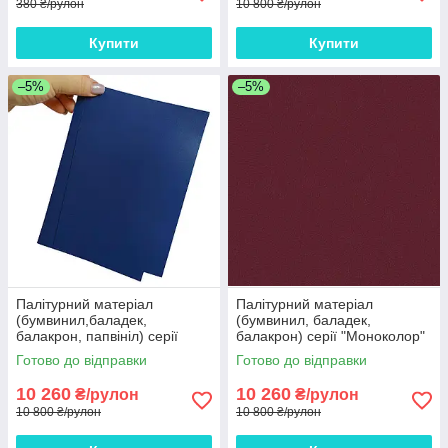
380 ₴/рулон
10 800 ₴/рулон
Купити
Купити
–5%
–5%
Палітурний матеріал
Палітурний матеріал
(бумвинил,баладек,
(бумвинил, баладек,
балакрон, папвініл) серії
балакрон) серії "Моноколор"
"Моноколор" Plano синій 15-
Plano бордовий 15-504
Готово до відправки
Готово до відправки
602 Европа 100 метрів
Европа 100 пог.м
10 260
10 260
₴/рулон
₴/рулон
10 800 ₴/рулон
10 800 ₴/рулон