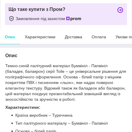
Що таке купити з Пром?
Замовлення під захистом
Опис
Характеристики
Доставка
Оплата
Умови п
Опис
Темно-синій палітурний матеріал Бумвініл - Папвініл
(баладек, балакрон) серії Toile – це універсальне рішення для
поліграфічного оформлення. Основа - білий папір з міцним
покриттям ПВХ і тисненням «льон», яке надає поверхні
елегантну текстуру. Відомий також як баладеок або балакрон,
цей матеріал поєднує презентабельний зовнішній вигляд із
зносостійкістю та зручністю в роботі.
Характеристики:
Країна виробник – Туреччина
Тип палітурного матеріалу – Бумвініл - Папвініл
Основа – білий папір