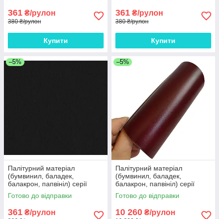
361
361
₴/рулон
₴/рулон
380 ₴/рулон
380 ₴/рулон
Купити
Купити
–5%
–5%
Палітурний матеріал
Палітурний матеріал
(бумвинил, баладек,
(бумвинил, баладек,
балакрон, папвініл) серії
балакрон, папвініл) серії
"Моноколор" Plano чорний 15
"Моноколор" Plano бордовий
Готово до відправки
Готово до відправки
- 900 Европа 3 м рулон
15-504 Европа 100 метрів
361
10 260
₴/рулон
₴/рулон