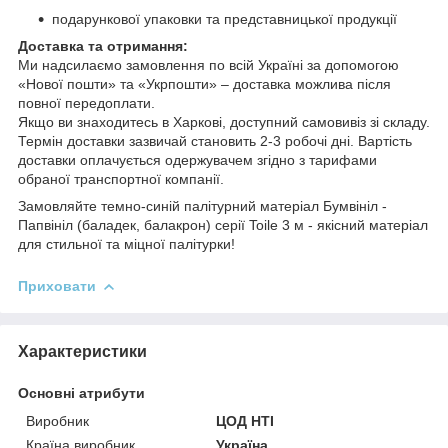
подарункової упаковки та представницької продукції
Доставка та отримання:
Ми надсилаємо замовлення по всій Україні за допомогою
«Нової пошти» та «Укрпошти» – доставка можлива після
повної передоплати.
Якщо ви знаходитесь в Харкові, доступний самовивіз зі складу.
Термін доставки зазвичай становить 2-3 робочі дні. Вартість
доставки оплачується одержувачем згідно з тарифами
обраної транспортної компанії.
Замовляйте темно-синій палітурний матеріал Бумвініл -
Папвініл (баладек, балакрон) серії Toile 3 м - якісний матеріал
для стильної та міцної палітурки!
Приховати
Характеристики
Основні атрибути
Виробник
ЦОД НТІ
Країна виробник
Україна