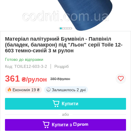
Матеріал палітурний Бумвініл - Папвініл
(баладек, балакрон) під "Льон" серії Toile 12-
603 темно-синій 3 м рулон
Готово до відправки
Код: TOILE12-603-3-2
Роздріб
361
₴/рулон
380 ₴/рулон
Економія
19 ₴
Залишилось
2 дні
Купити
або
Купити з