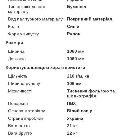
Тип покрівельного
Бумвініл
матеріалу
Вид палітурного матеріалу
Покривний матеріал
Колір
Синій
Форма випуску
Рулон
Розміри
Ширина
1060 мм
Довжина
1060 мм
Користувальницькі характеристики
Щільність
210 г/м. кв.
Ширина рулону
106 см
Можливості
Тиснення фольгою та
шовкографія
Поверхня
ПВХ
Основа матеріалу
Білий папір
Страна виробник
Україна
Вага нетто
21 кг
Вага брутто
22 кг