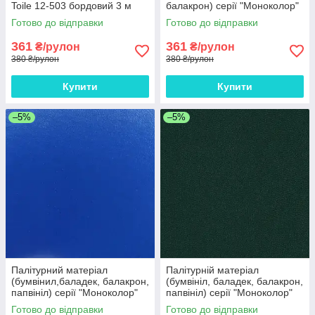
Toile 12-503 бордовий 3 м
балакрон) серії "Моноколор"
рулон
Plano бордовий 15-504
Готово до відправки
Готово до відправки
Европа 3 м рулон
361
361
₴/рулон
₴/рулон
380 ₴/рулон
380 ₴/рулон
Купити
Купити
–5%
–5%
Палітурний матеріал
Палітурній матеріал
(бумвінил,баладек, балакрон,
(бумвініл, баладек, балакрон,
папвініл) серії "Моноколор"
папвініл) серії "Моноколор"
Plano синій 15 - 602 Европа 3
Plano зелений 15-703 Європа
Готово до відправки
Готово до відправки
м рулон
3 м рулон