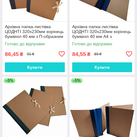
Архівна папка-листівка
Архівна папка-листівка
ЦОДНТІ 320х230мм корінець
ЦОДНТІ 320х230мм корінець
бумвініл 40 мм з П-образним
бумвініл 40 мм А4 з
клапаном для підшивання на
подвійним клапаном для
Готово до відправки
Готово до відправки
зав'язках
підшивання документів
86,45
84,55
₴
₴
91 ₴
89 ₴
Купити
Купити
–5%
–5%