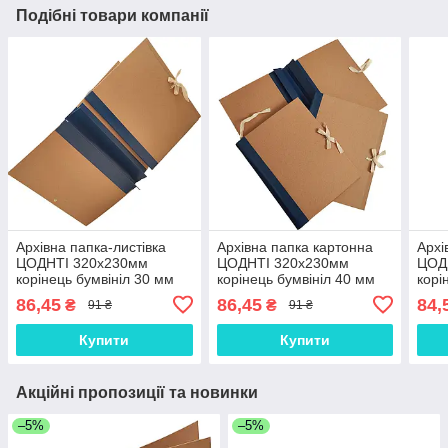
Подібні товари компанії
Архівна папка-листівка
Архівна папка картонна
Архі
ЦОДНТІ 320х230мм
ЦОДНТІ 320х230мм
ЦОД
корінець бумвініл 30 мм
корінець бумвініл 40 мм
корі
без титульної сторінки на
без титульної сторінки на
без 
86,45
86,45
84,
₴
₴
91 ₴
91 ₴
зав'язках формат А4
зав'язках формат А4
фор
Купити
Купити
Акційні пропозиції та новинки
–5%
–5%