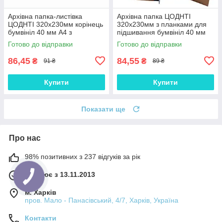
Архівна папка-листівка
Архівна папка ЦОДНТІ
ЦОДНТІ 320х230мм корінець
320х230мм з планками для
бумвініл 40 мм А4 з
підшивання бумвініл 40 мм
подвійним клапаном на
без титульної сторінки А4
Готово до відправки
Готово до відправки
зав'язках
86,45
84,55
₴
₴
91 ₴
89 ₴
Купити
Купити
Показати ще
Про нас
98% позитивних з 237 відгуків за рік
Працює з 13.11.2013
м. Харків
пров. Мало - Панасівський, 4/7, Харків, Україна
Контакти