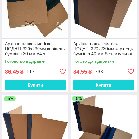
Архівна папка-листівка
Архівна папка-листівка
ЦОДНТІ 320х230мм корінець
ЦОДНТІ 320х230мм корінець
бумвініл 30 мм А4 з
бумвініл 40 мм без титульної
подвійним клапаном для
сторінки формат А4
Готово до відправки
Готово до відправки
підшивання на завязках
86,45
84,55
₴
₴
91 ₴
89 ₴
Купити
Купити
–5%
–5%