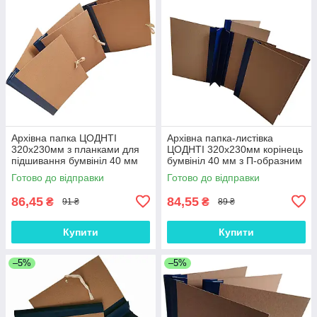
Архівна папка ЦОДНТІ
Архівна папка-листівка
320х230мм з планками для
ЦОДНТІ 320х230мм корінець
підшивання бумвініл 40 мм
бумвініл 40 мм з П-образним
на завязках без титульної
клапаном для підшивання
Готово до відправки
Готово до відправки
сторінки А4
документів
86,45
84,55
₴
₴
91 ₴
89 ₴
Купити
Купити
–5%
–5%