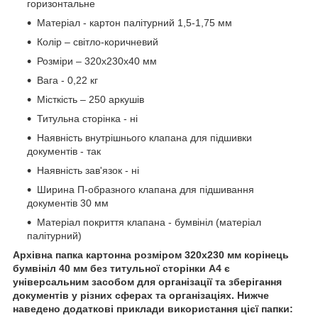
горизонтальне
Матеріал - картон палітурний 1,5-1,75 мм
Колір – світло-коричневий
Розміри – 320x230x40 мм
Вага - 0,22 кг
Місткість – 250 аркушів
Титульна сторінка - ні
Наявність внутрішнього клапана для підшивки
документів - так
Наявність зав'язок - ні
Ширина П-образного клапана для підшивання
документів 30 мм
Матеріал покриття клапана - бумвініл (матеріал
палітурний)
Архівна папка картонна розміром 320x230 мм корінець
бумвініл 40 мм без титульної сторінки А4 є
універсальним засобом для організації та зберігання
документів у різних сферах та організаціях. Нижче
наведено додаткові приклади використання цієї папки: