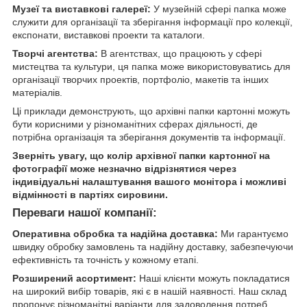
Музеї та виставкові галереї:
У музейній сфері папка може
служити для організації та зберігання інформації про колекції,
експонати, виставкові проекти та каталоги.
Творчі агентства:
В агентствах, що працюють у сфері
мистецтва та культури, ця папка може використовуватись для
організації творчих проектів, портфоліо, макетів та інших
матеріалів.
Ці приклади демонструють, що архівні папки картонні можуть
бути корисними у різноманітних сферах діяльності, де
потрібна організація та зберігання документів та інформації.
Зверніть увагу, що колір архівної папки картонної на
фотографії може незначно відрізнятися через
індивідуальні налаштування вашого монітора і можливі
відмінності в партіях сировини.
Переваги нашої компанії:
Оперативна обробка та надійна доставка:
Ми гарантуємо
швидку обробку замовлень та надійну доставку, забезпечуючи
ефективність та точність у кожному етапі.
Розширений асортимент:
Наші клієнти можуть покладатися
на широкий вибір товарів, які є в нашій наявності. Наш склад
пропонує різноманітні варіанти для задоволення потреб.