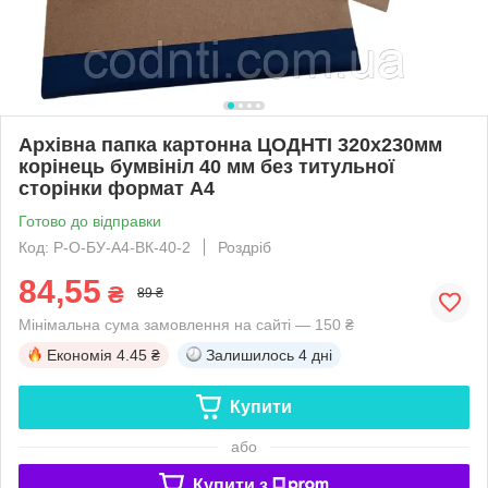
Архівна папка картонна ЦОДНТІ 320х230мм
корінець бумвініл 40 мм без титульної
сторінки формат А4
Готово до відправки
Код: P-О-БУ-А4-ВК-40-2
Роздріб
84,55
₴
89 ₴
Мінімальна сума замовлення на сайті — 150 ₴
Економія
4.45 ₴
Залишилось
4 дні
Купити
або
Купити з