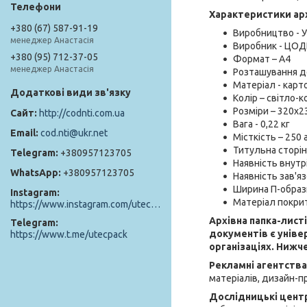
Характеристики арх
+380 (67) 587-91-19
Виробництво - У
менеджер Анастасія
Виробник - ЦОД
+380 (95) 712-37-05
Формат – А4
менеджер Анастасія
Розташування д
Матеріал - карт
Колір – світло-
Розміри – 320x
http://codnti.com.ua
Вага - 0,22 кг
cod.nti@ukr.net
Місткість – 250 
Титульна сторінк
+380957123705
Наявність внутр
+380957123705
Наявність зав'язо
Ширина П-образ
Instagram
Матеріал покрит
https://www.instagram.com/utec_pack/
Архівна папка-лист
Telegram
документів є уніве
https://www.t.me/utecpack
організаціях. Нижч
Рекламні агентства
матеріалів, дизайн-пр
Дослідницькі цент