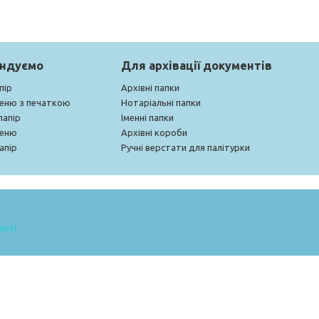
ендуємо
Для архівації документів
пір
Архівні папки
меню з печаткою
Нотаріальні папки
папір
Іменні папки
меню
Архівні короби
апір
Ручні верстати для палітурки
ості