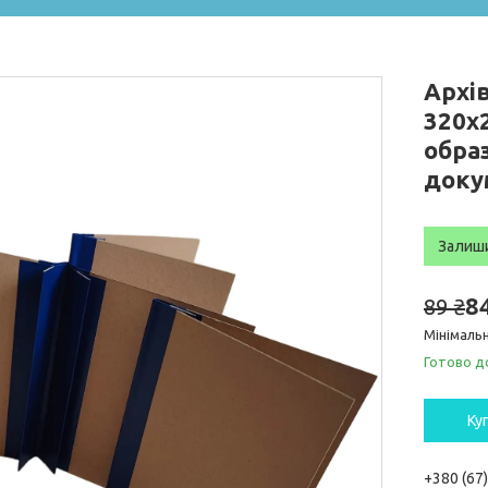
Архі
320х2
обра
доку
Залиш
8
89 ₴
Мінімальн
Готово д
Ку
+380 (67