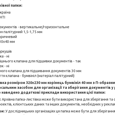
івної папки:
країна
НТІ
окументів - вертикальне/горизонтальне
он палітурний 1,5-1,75 мм
коричневий
230x40 мм
аркушів
а - ні
ішнього клапана для підшивки документів - так
к - ні
ного клапана для підшивання документів 30 мм
тя клапана - бумвініл (матеріал палітурний)
івка розміром 320x230 мм корінець бумвініл 40 мм з П-образ
рсальним засобом для організації та зберігання документів у 
е наведено додаткові приклади використання цієї папки:
:
Архівна папка-листівка може бути використана для зберігання та 
оектів, клієнтських даних та інших документів, необхідних у рекла
ри:
У дослідницьких організаціях ця папка може бути для зберігання