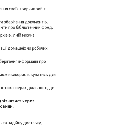
ння своїх творчих робіт,
та зберігання документів,
менти про бібліотечний фонд.
хівів. У ній можна
ації домашніх чи робочих
берігання інформації про
а може використовуватись для
нітних сферах діяльності, де
ідрізнятися через
ровини.
 та надійну доставку,