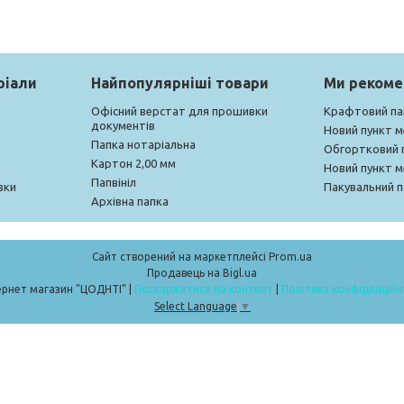
ріали
Найпопулярніші товари
Ми реком
Офісний верстат для прошивки
Крафтовий па
документів
Новий пункт 
Папка нотаріальна
Обгортковий 
Картон 2,00 мм
Новий пункт 
Папвініл
вки
Пакувальний п
Архівна папка
Сайт створений на маркетплейсі
Prom.ua
Продавець на Bigl.ua
Інтернет магазин "ЦОДНТІ" |
Поскаржитися на контент
|
Політика конфіденційн
Select Language
▼