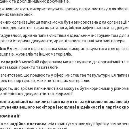
 даних та дослідницьких документів.
жники можуть використовувати архівну папку-листівку для зберіга
ейних замальовок.
течних організаціях ця папка може бути використана для організації 
ечною діяльністю, таких як каталоги, бібліографічні записи та доку
згадувалося, архівна папка-листівка є ідеальним інструментом для ар
рігати історичні документи, архівні записи та інші важливі папери.
еби:
Вдома або в офісі ця папка може використовуватися для організ
ецептів, журналів та інших матеріалів.
 галереї:
У музейній сфері папка може служити для організації та з
виставкові проекти та каталоги.
 агентствах, що працюють у сфері мистецтва та культури, ця папк
роектів, портфоліо, макетів та інших матеріалів.
ують, що архівні папки-листівки можуть бути корисними у різнома
та зберігання документів та інформації.
колір архівної папки листівки на фотографії може незначно в
штування вашого монітора і можливі відмінності в партіях си
омпанії:
 та надійна доставка:
Ми гарантуємо швидку обробку замовлень