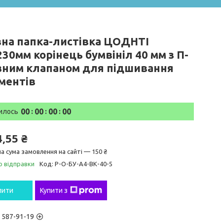
вна папка-листівка ЦОДНТІ
30мм корінець бумвініл 40 мм з П-
зним клапаном для підшивання
ментів
0
0
0
0
0
0
0
0
илось
4,55 ₴
а сума замовлення на сайті — 150 ₴
о відправки
Код:
P-О-БУ-А4-ВК-40-5
пити
Купити з
) 587-91-19