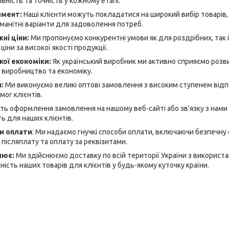
ність та точність у кожному етапі.
имент:
Наші клієнти можуть покладатися на широкий вибір товарів, я
манітні варіанти для задоволення потреб.
ні ціни:
Ми пропонуємо конкурентні умови як для роздрібних, так і
ціни за високої якості продукції.
кої економіки:
Як український виробник ми активно сприяємо розви
 виробництво та економіку.
я:
Ми виконуємо великі оптові замовлення з високим ступенем відп
ог клієнтів.
ь оформлення замовлення на нашому веб-сайті або зв'язку з нами
ь для наших клієнтів.
би оплати
: Ми надаємо гнучкі способи оплати, включаючи безпечну
 післяплату та оплату за реквізитами.
лює:
Ми здійснюємо доставку по всій території України з використ
ість наших товарів для клієнтів у будь-якому куточку країни.