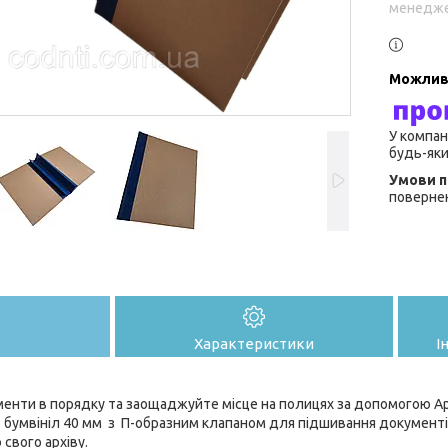
менедже
У компан
будь-яки
повернен
Характеристики
І
менти в порядку та заощаджуйте місце на полицях за допомогою Ар
 бумвініл 40 мм з П-образним клапаном для підшивання документів
 свого архіву.