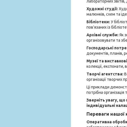
лабораторних звітів,
Художні студії:
Худо
малюнків, схем та ід
Бібліотеки:
У бібліо
пов'язаних із бібліот
Архівні служби:
Як 
організовувати та збе
Господарські потр
документів, планів, р
Музеї та виставкові
колекції, експонати, 
Творчі агентства:
В
організації творчих п
Ці приклади демонстр
потрібна організація 
Зверніть увагу, що 
індивідуальні нала
Переваги нашої к
Оперативна обробка