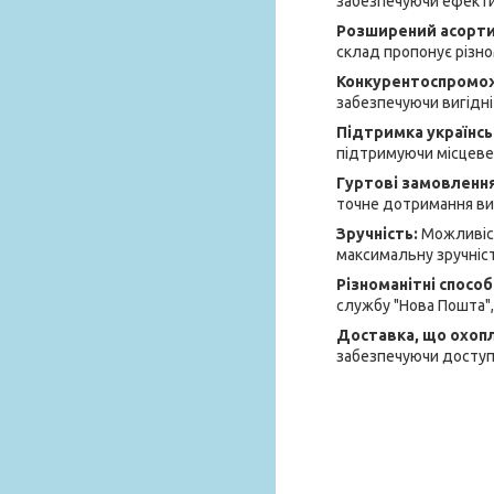
забезпечуючи ефектив
Розширений асорт
склад пропонує різно
Конкурентоспромож
забезпечуючи вигідні 
Підтримка українсь
підтримуючи місцеве
Гуртові замовленн
точне дотримання вим
Зручність:
Можливіст
максимальну зручніст
Різноманітні спосо
службу "Нова Пошта",
Доставка, що охоп
забезпечуючи доступн