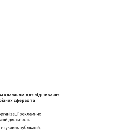
ним клапаном для підшивання
різних сферах та
організації рекламних
мній діяльності.
 наукових публікацій,