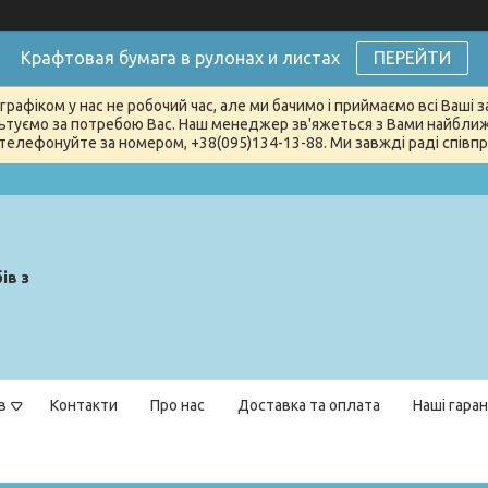
Крафтовая бумага в рулонах и листах
ПЕРЕЙТИ
графіком у нас не робочий час, але ми бачимо і приймаємо всі Ваші
туємо за потребою Вас. Наш менеджер зв'яжеться з Вами найближчи
телефонуйте за номером, +38(095)134-13-88. Ми завжді раді співпра
ів з
в
Контакти
Про нас
Доставка та оплата
Наші гаран