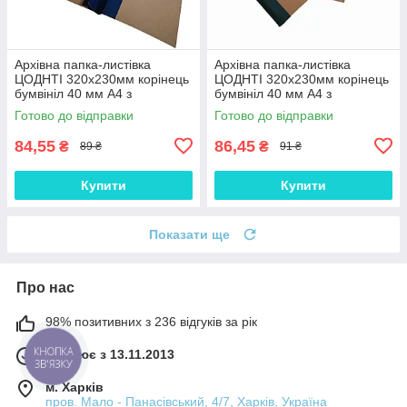
Архівна папка-листівка
Архівна папка-листівка
ЦОДНТІ 320х230мм корінець
ЦОДНТІ 320х230мм корінець
бумвініл 40 мм А4 з
бумвініл 40 мм А4 з
подвійним клапаном для
подвійним клапаном на
Готово до відправки
Готово до відправки
підшивання документів
зав'язках
84,55
86,45
₴
₴
89 ₴
91 ₴
Купити
Купити
Показати ще
Про нас
98% позитивних з 236 відгуків за рік
Працює з 13.11.2013
КНОПКА
ЗВ'ЯЗКУ
м. Харків
пров. Мало - Панасівський, 4/7, Харків, Україна