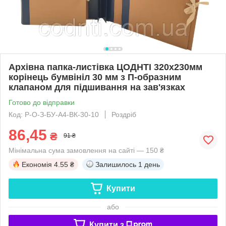
Архівна папка-листівка ЦОДНТІ 320х230мм
корінець бумвініл 30 мм з П-образним
клапаном для підшивання на зав'язках
Готово до відправки
Код: P-О-З-БУ-А4-ВК-30-10
Роздріб
86,45
₴
91 ₴
Мінімальна сума замовлення на сайті — 150 ₴
Економія
4.55 ₴
Залишилось
1 день
Купити
або
Купити з