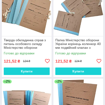
Тверда обкладинка справ з
Папка Міністерство оборони
питань особового складу
України корінець коленкор 40
Міністерство оборони
мм подвійний клапан з
України 40 мм коленкор
титулкою на зав'язках
Готово до відправки
Готово до відправки
подвійний клапан
121,52
121,52
₴
₴
124 ₴
124 ₴
Купити
Купити
–2%
–2%