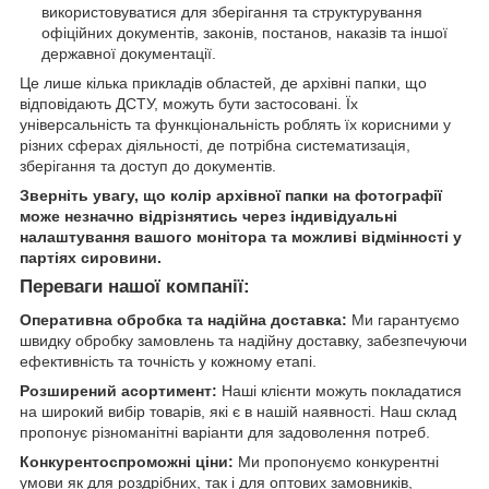
використовуватися для зберігання та структурування
офіційних документів, законів, постанов, наказів та іншої
державної документації.
Це лише кілька прикладів областей, де архівні папки, що
відповідають ДСТУ, можуть бути застосовані. Їх
універсальність та функціональність роблять їх корисними у
різних сферах діяльності, де потрібна систематизація,
зберігання та доступ до документів.
Зверніть увагу, що колір архівної папки на фотографії
може незначно відрізнятись через індивідуальні
налаштування вашого монітора та можливі відмінності у
партіях сировини.
Переваги нашої компанії:
Оперативна обробка та надійна доставка:
Ми гарантуємо
швидку обробку замовлень та надійну доставку, забезпечуючи
ефективність та точність у кожному етапі.
Розширений асортимент:
Наші клієнти можуть покладатися
на широкий вибір товарів, які є в нашій наявності. Наш склад
пропонує різноманітні варіанти для задоволення потреб.
Конкурентоспроможні ціни:
Ми пропонуємо конкурентні
умови як для роздрібних, так і для оптових замовників,