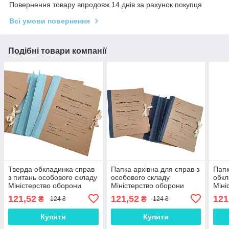
Повернення товару впродовж 14 днів за рахунок покупця
Всі умови повернення
Подібні товари компанії
Тверда обкладинка справ
Папка архівна для справ з
Папк
з питань особового складу
особового складу
обкл
Міністерство оборони
Міністерство оборони
Міні
України 40 мм коленкор
України корінець коленкор
Укра
121,52
121,52
121
₴
₴
124 ₴
124 ₴
подвійний клапан
40 мм подвійний клапан
40 м
Купити
Купити