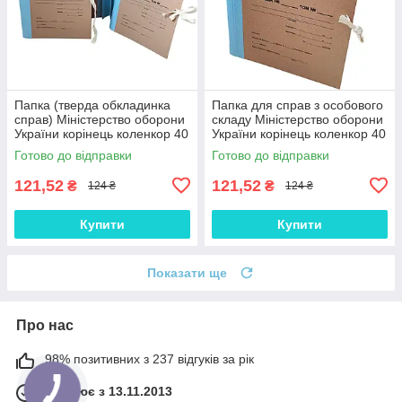
Папка (тверда обкладинка
Папка для справ з особового
справ) Міністерство оборони
складу Міністерство оборони
України корінець коленкор 40
України корінець коленкор 40
мм подвійний клапан
мм подвійний клапан
Готово до відправки
Готово до відправки
121,52
121,52
₴
₴
124 ₴
124 ₴
Купити
Купити
Показати ще
Про нас
98% позитивних з 237 відгуків за рік
Працює з 13.11.2013