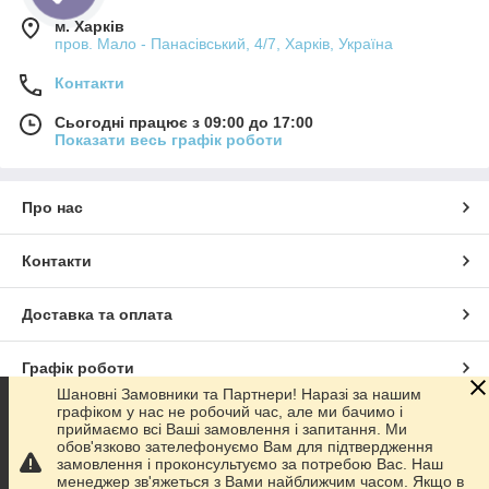
м. Харків
пров. Мало - Панасівський, 4/7, Харків, Україна
Контакти
Сьогодні працює з 09:00 до 17:00
Показати весь графік роботи
Про нас
Контакти
Доставка та оплата
Графік роботи
Шановні Замовники та Партнери! Наразі за нашим
графіком у нас не робочий час, але ми бачимо і
Повна версія сайту
приймаємо всі Ваші замовлення і запитання. Ми
обов'язково зателефонуємо Вам для підтвердження
замовлення і проконсультуємо за потребою Вас. Наш
Сайт створено на маркетплейсі
Prom.ua
менеджер зв'яжеться з Вами найближчим часом. Якщо в