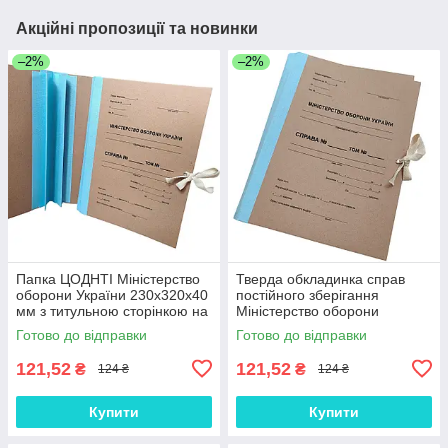
Акційні пропозиції та новинки
–2%
–2%
Папка ЦОДНТІ Міністерство
Тверда обкладинка справ
оборони України 230x320x40
постійного зберігання
мм з титульною сторінкою на
Міністерство оборони
зав'язках
України коленкор 230x320x40
Готово до відправки
Готово до відправки
мм подвійний клапан
121,52
121,52
₴
₴
124 ₴
124 ₴
Купити
Купити