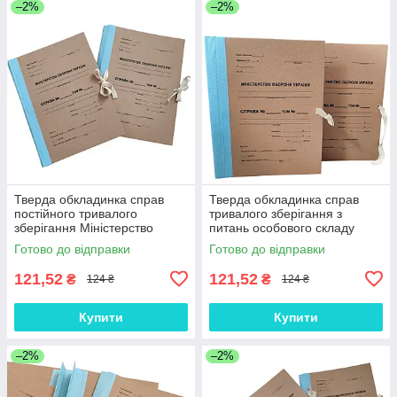
–2%
–2%
Тверда обкладинка справ
Тверда обкладинка справ
постійного тривалого
тривалого зберігання з
зберігання Міністерство
питань особового складу
оборони України коленкор
Міністерство оборони
Готово до відправки
Готово до відправки
230x320x40 мм
України 40 мм
121,52
121,52
₴
₴
124 ₴
124 ₴
Купити
Купити
–2%
–2%