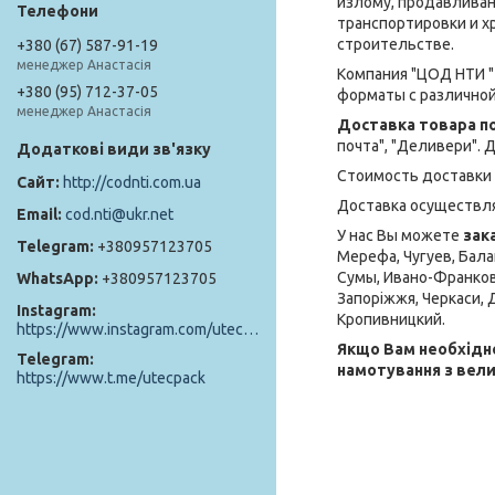
излому, продавливан
транспортировки и хр
строительстве.
+380 (67) 587-91-19
менеджер Анастасія
Компания "ЦОД НТИ 
+380 (95) 712-37-05
форматы с различной
менеджер Анастасія
Доставка товара п
почта", "Деливери".
Стоимость доставки 
http://codnti.com.ua
Доставка осуществля
cod.nti@ukr.net
У нас Вы можете
зак
+380957123705
Мерефа, Чугуев, Бала
Сумы, Ивано-Франковс
+380957123705
Запоріжжя, Черкаси, Д
Instagram
Кропивницкий.
https://www.instagram.com/utec_pack/
Якщо Вам необхідн
Telegram
намотування з вели
https://www.t.me/utecpack