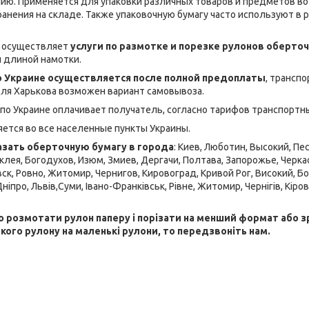
ию. Применяется для упаковки различных товаров и предметов во 
анения на складе. Также упаковочную бумагу часто используют в 
" осуществляет
услуги по размотке и порезке рулонов оберто
 длиной намотки.
о Украине осуществляется после полной предоплаты
, трансп
 Для Харькова возможен вариант самовывоза.
по Украине оплачивает получатель, согласно тарифов транспортн
ется во все населенные пункты Украины.
азать оберточную бумагу в города
: Киев, Люботин, Высокий, Пе
клея, Богодухов, Изюм, Змиев, Дергачи, Полтава, Запорожье, Черка
к, Ровно, Житомир, Чернигов, Кировоград, Кривой Рог, Високий, Бого
ніпро, Львів,Суми, Івано-Франківськ, Рівне, Житомир, Чернігів, Кіров
о розмотати рулон паперу і порізати на менший формат або
кого рулону на маленькі рулони, то передзвоніть нам.