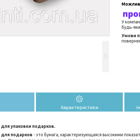
У компан
будь-яки
повернен
Характеристики
І
 для упаковки подарков.
 для подарков
- это бумага, характеризующаяся высокими показат