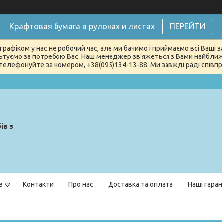
Крафтовая бумага в рулонах и листах
ПЕРЕЙТИ
графіком у нас не робочий час, але ми бачимо і приймаємо всі Ваші
туємо за потребою Вас. Наш менеджер зв'яжеться з Вами найближчи
телефонуйте за номером, +38(095)134-13-88. Ми завжді раді співпра
ів з
в
Контакти
Про нас
Доставка та оплата
Наші гаран