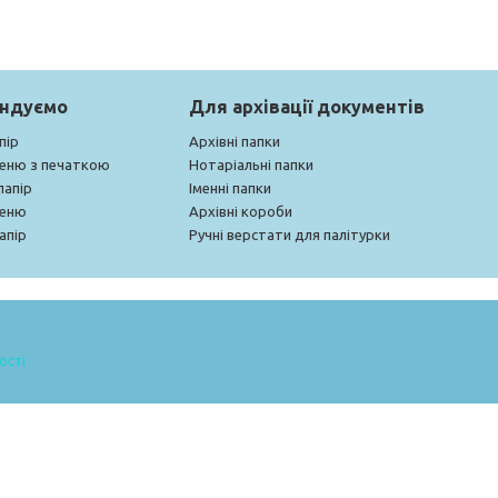
ендуємо
Для архівації документів
пір
Архівні папки
меню з печаткою
Нотаріальні папки
папір
Іменні папки
меню
Архівні короби
апір
Ручні верстати для палітурки
ості