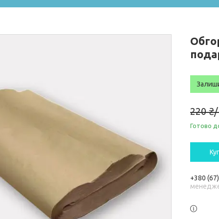
Обго
пода
Залиш
220 ₴
Готово д
Ку
+380 (67
менедже