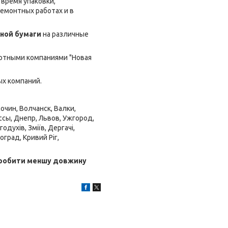
время упаковки,
ремонтных работах и в
чной бумаги
на различные
ортными компаниями "Новая
ых компаний.
сочин, Волчанск, Валки,
ссы, Днепр, Львов, Ужгород,
духів, Зміїв, Дергачі,
оград, Кривий Ріг,
 зробити меншу довжину