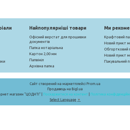
ріали
Найпопулярніші товари
Ми реком
Офісний верстат для прошивки
Крафтовий па
документів
Новий пункт 
Папка нотаріальна
Обгортковий 
Картон 2,00 мм
Новий пункт 
Папвініл
вки
Пакувальний п
Архівна папка
Сайт створений на маркетплейсі
Prom.ua
Продавець на Bigl.ua
Інтернет магазин "ЦОДНТІ" |
Поскаржитися на контент
|
Політика конфіденційн
Select Language
▼