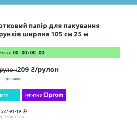
ртковий папір для пакування
рунків ширина 105 см 25 м
0
0
0
0
0
0
0
0
илось
209 ₴/рулон
/рулон
о відправки
пити
Купити з
) 587-91-19
р Анастасія