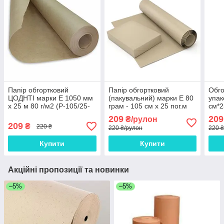
Папір обгортковий
Папір обгортковий
Обго
ЦОДНТІ марки Е 1050 мм
(пакувальний) марки Е 80
упак
x 25 м 80 г/м2 (P-105/25-
грам - 105 см х 25 пог.м
см*2
80-4)
209
209
₴/рулон
209
₴
220 ₴
220 ₴/рулон
220 
Купити
Купити
Акційні пропозиції та новинки
–5%
–5%