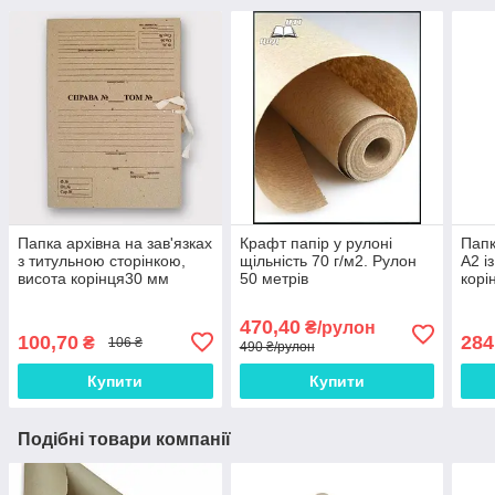
Папка архівна на зав'язках
Крафт папір у рулоні
Папк
з титульною сторінкою,
щільність 70 г/м2. Рулон
А2 і
висота корінця30 мм
50 метрів
корі
470,40
₴/рулон
100,70
284
₴
106 ₴
490 ₴/рулон
Купити
Купити
Подібні товари компанії