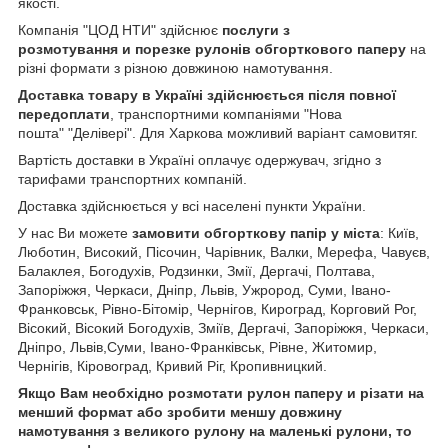
якості.
Компанія "ЦОД НТИ" здійснює
послуги з
розмотування и порезке рулонів обгорткового паперу
на
різні формати з різною довжиною намотування.
Доставка товару в Україні здійснюється після повної
передоплати
, транспортними компаніями "Нова
пошта" "Делівері". Для Харкова можливий варіант самовитяг.
Вартість доставки в Україні оплачує одержувач, згідно з
тарифами транспортних компаній.
Доставка здійснюється у всі населені пункти України.
У нас Ви можете
замовити обгорткову папір у міста
: Київ,
Люботин, Високий, Пісочин, Чарівник, Валки, Мерефа, Чавуєв,
Балаклея, Богодухів, Родзинки, Змії, Дергачі, Полтава,
Запоріжжя, Черкаси, Дніпр, Львів, Ужрород, Суми, Івано-
Франковськ, Рівно-Бітомір, Чернігов, Кироград, Корговий Рог,
Вісокий, Вісокий Богодухів, Зміїв, Дергачі, Запоріжжя, Черкаси,
Дніпро, Львів,Суми, Івано-Франківськ, Рівне, Житомир,
Чернігів, Кіровоград, Кривий Ріг, Кропивницкий.
Якщо Вам необхідно розмотати рулон паперу и різати на
менший формат або зробити меншу довжину
намотування з великого рулону на маленькі рулони, то