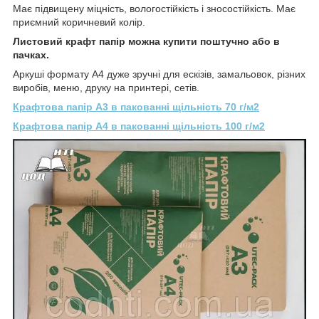
Має підвищену міцність, вологостійкість і зносостійкість. Має
приємний коричневий колір.
Листовий крафт папір можна купити поштучно або в
пачках.
Аркуші формату А4 дуже зручні для ескізів, замальовок, різних
виробів, меню, друку на принтері, сетів.
Крафтова папір А3 в пакованні щільність 70 г/м2
Крафтова папір А4 в пакованні щільність 100 г/м2