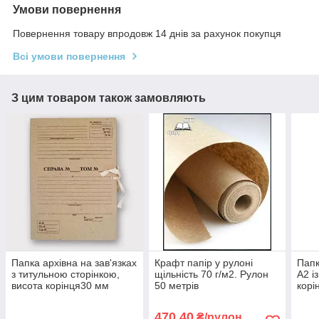
Умови повернення
Повернення товару впродовж 14 днів за рахунок покупця
Всі умови повернення
З цим товаром також замовляють
Папка архівна на зав'язках
Крафт папір у рулоні
Папк
з титульною сторінкою,
щільність 70 г/м2. Рулон
А2 і
висота корінця30 мм
50 метрів
корі
470,40
₴/рулон