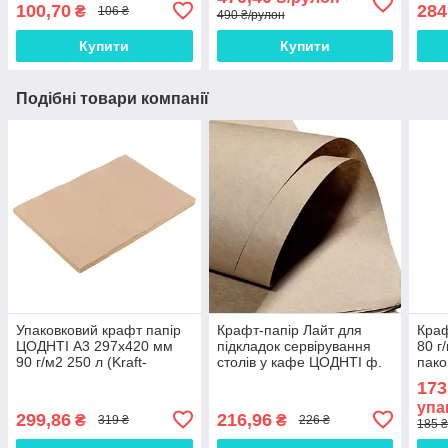
100,70
284
₴
106 ₴
490 ₴/рулон
Купити
Купити
Подібні товари компанії
Упаковковий крафт папір
Крафт-папір Лайт для
Краф
ЦОДНТІ А3 297x420 мм
підкладок сервірування
80 г
90 г/м2 250 л (Kraft-
столів у кафе ЦОДНТІ ф.
пако
297/420-90-250-2)
1.05м у керм. 25 м,
173
щільність 80 г/м2 (Kraft-L-
упа
105/25-80-4)
299,86
216,96
₴
₴
319 ₴
226 ₴
185 ₴