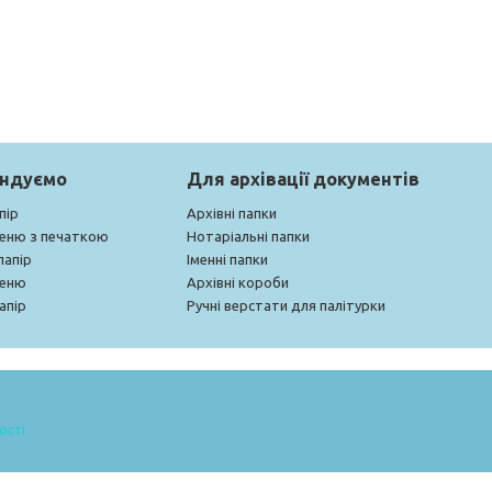
ендуємо
Для архівації документів
пір
Архівні папки
меню з печаткою
Нотаріальні папки
папір
Іменні папки
меню
Архівні короби
апір
Ручні верстати для палітурки
ості