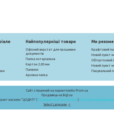
ріали
Найпопулярніші товари
Ми реком
Офісний верстат для прошивки
Крафтовий па
документів
Новий пункт 
Папка нотаріальна
Обгортковий 
Картон 2,00 мм
Новий пункт 
Папвініл
вки
Пакувальний п
Архівна папка
Сайт створений на маркетплейсі
Prom.ua
Продавець на Bigl.ua
Інтернет магазин "ЦОДНТІ" |
Поскаржитися на контент
|
Політика конфіденційн
Select Language
▼