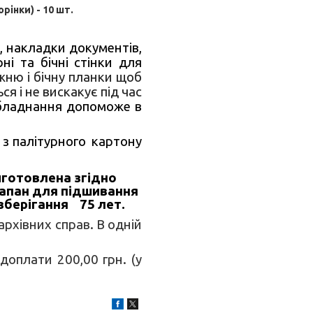
рінки) - 10 шт.
, накладки документів,
ні та бічні стінки для
ню і бічну планки щоб
я і не вискакує під час
обладнання допоможе в
з палітурного картону
иготовлена згідно
клапан для підшивання
 зберігання 75 лет.
рхівних справ. В одній
доплати 200,00 грн. (у