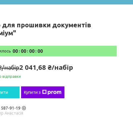
р для прошивки документів
міум"
0
0
0
0
0
0
0
0
илось
2 041,68 ₴/набір
₴/набір
о відправки
пити
Купити з
) 587-91-19
р Анастасія