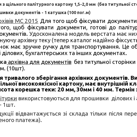
 з щільного палітурного картону 1,5-2,0 мм (без титульної сто
ивки документів - 1 катушка (100 пог.м)
рхівів МС 2015
Для того щоб фіксувати документи
ого, щоб фіксувати документи, готові до палітур
окументів.
Удосконалена модель верстата має ниж
уючу архівну теку (тепер каталог надійно фіксуєтьс
нок має зручне ручку для транспортування. Це 
і ділових, бухгалтерських та інших документах.
вка
архівна для документів
без титульної сторінки
м.
(10шт).
 тривалого зберігання архівних документів. В
щільної високоякісної картону, має внутрішній 
сота корешка теки: 20 мм, 30мм і 40 мм. Термін
ітурки
використовуються для прошивки ділових і а
- 1шт.
кції відвантажується зі склада тільки після пере
еного платежа).