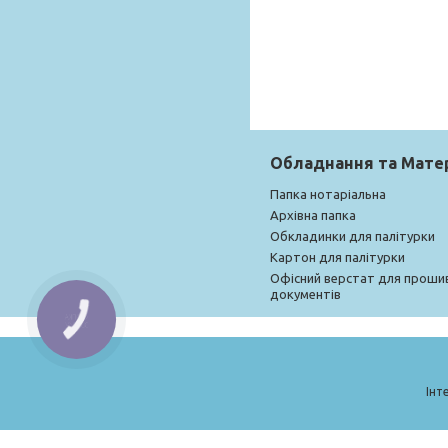
Обладнання та Мате
Папка нотаріальна
Архівна папка
Обкладинки для палітурки
Картон для палітурки
Офісний верстат для проши
документів
КНОПКА
ЗВ'ЯЗКУ