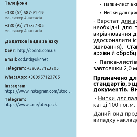
Папки-листівки
Нитки для прош
+380 (67) 587-91-19
менеджер Анастасія
- Верстат
для а
+380 (95) 712-37-05
необхідні для т
менеджер Анастасія
вирівнювання д
удосконалити існ
зшивання).
Ста
http://codnti.com.ua
архівній обробц
cod.nti@ukr.net
- Папка-листі
завтовшки 2,0 м
+380957123705
Призначено для
+380957123705
стандартів, з 
Instagram
документів. Ви
https://www.instagram.com/utec_pack/
-
Нитки для пал
Telegram
катці 100 пог.м. 
https://www.t.me/utecpack
Даний вид проду
випадку наклад