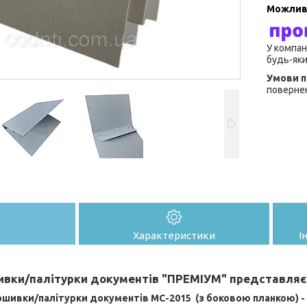
У компан
будь-яки
повернен
Характеристики
І
ивки/палітурки документів "ПРЕМІУМ" представляє
ошивки/палітурки документів МС-2015 (з боковою планкою) - 