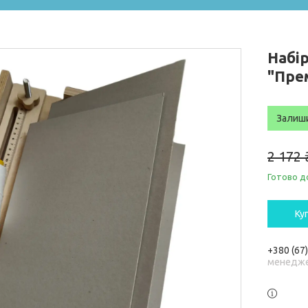
Набі
"Пре
Залиш
2 172 
Готово д
Ку
+380 (67
менедже