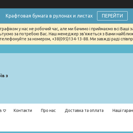
Крафтовая бумага в рулонах и листах
ПЕРЕЙТИ
графіком у нас не робочий час, але ми бачимо і приймаємо всі Ваші
туємо за потребою Вас. Наш менеджер зв'яжеться з Вами найближчи
телефонуйте за номером, +38(095)134-13-88. Ми завжді раді співпра
ів з
в
Контакти
Про нас
Доставка та оплата
Наші гаран