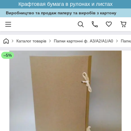
Крафтовая бумага в рулонах и листах
Виробництво та продаж паперу та виробів з картону
Каталог товарів
Папки картонні ф. А3/А2/А1/А0
Папка
–5%