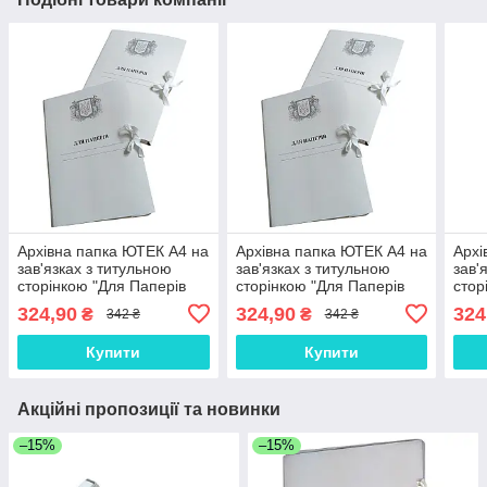
Архівна папка ЮТЕК А4 на
Архівна папка ЮТЕК А4 на
Архі
зав'язках з титульною
зав'язках з титульною
зав'
сторінкою "Для Паперів
сторінкою "Для Паперів
стор
Герб" 215х310 корінець
Герб" 215х310 корінець
Герб
324,90
324,90
324
₴
₴
342 ₴
342 ₴
0,7-2,7 см (25шт)
0,5-2,8 см (25шт)
0,7-
Купити
Купити
Акційні пропозиції та новинки
–15%
–15%