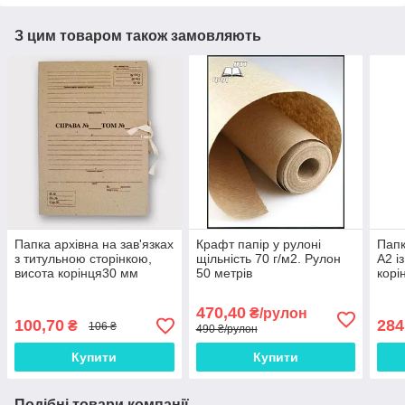
З цим товаром також замовляють
Папка архівна на зав'язках
Крафт папір у рулоні
Папк
з титульною сторінкою,
щільність 70 г/м2. Рулон
А2 і
висота корінця30 мм
50 метрів
корі
470,40
₴/рулон
100,70
284
₴
106 ₴
490 ₴/рулон
Купити
Купити
Подібні товари компанії