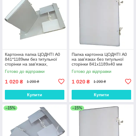
Картонна папка ЦОДНТІ А0
Папка картонна ЦОДНТІ А0
841*1189мм без титульної
на зав'язках без титульної
сторінки на зав'язках,
сторінки 841х1189х40 мм
корінець 40 мм
Коричневий
Готово до відправки
Готово до відправки
1 020
1 020
₴
₴
1 200 ₴
1 200 ₴
Купити
Купити
–15%
–15%