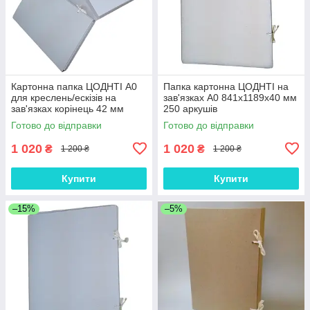
Картонна папка ЦОДНТІ А0
Папка картонна ЦОДНТІ на
для креслень/ескізів на
зав'язках А0 841х1189х40 мм
зав'язках корінець 42 мм
250 аркушів
841х1189 мм
Готово до відправки
Готово до відправки
1 020
1 020
₴
₴
1 200 ₴
1 200 ₴
Купити
Купити
–15%
–5%