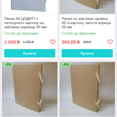
Папка А0 ЦОДНТІ з
Папка на зав'язках архівна
палітурного картону на
А2 із картону, висота корінця
зав'язках корінець 40 мм
20 мм
Готово до відправки
Готово до відправки
1 020
284,05
₴
₴
1 200 ₴
299 ₴
Купити
Купити
–5%
–5%