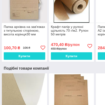
Папка архівна на зав'язках
Крафт папір у рулоні
Папк
з титульною сторінкою,
щільність 70 г/м2. Рулон
А2 і
висота корінця30 мм
50 метрів
корі
470,40
₴/рулон
100,70
284
₴
106 ₴
490 ₴/рулон
Купити
Купити
Подібні товари компанії