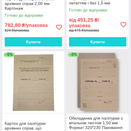
лататтям і без 1,5 мм
архівних справ 2,00 мм
Картонаж
Готово до відправки
Готово до відправки
451,25
від
₴/
782,80
₴/упаковка
упаковка
824 ₴/упаковка
від 475 ₴/упаковка
Купити
Купити
–5%
–5%
Обкладинка для палітурки з
вітальнім листом 1,50 мм
Картон для палітурки
Формат 320*230 Паковання
архівних справ, що