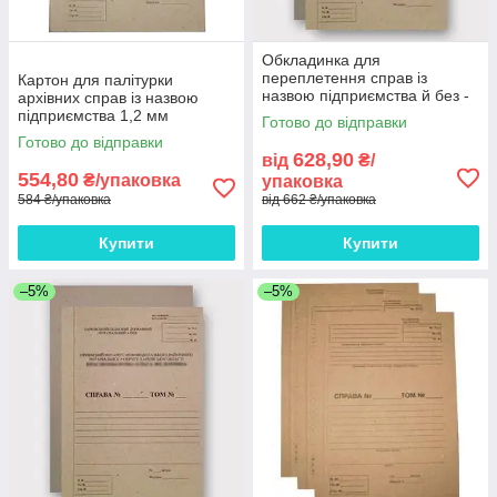
Обкладинка для
переплетення справ із
Картон для палітурки
назвою підприємства й без -
архівних справ із назвою
1.5мм
підприємства 1,2 мм
Готово до відправки
Готово до відправки
628,90
від
₴/
554,80
₴/упаковка
упаковка
584 ₴/упаковка
від 662 ₴/упаковка
Купити
Купити
–5%
–5%