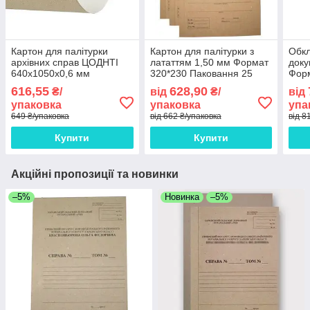
Картон для палітурки
Картон для палітурки з
Обкл
архівних справ ЦОДНТІ
лататтям 1,50 мм Формат
доку
640x1050x0,6 мм
320*230 Паковання 25
Фор
щільність 420 г/м2 25
комплектів
Пако
616,55
628,90
₴/
від
₴/
від
аркушів (KMM/HE-
упаковка
упаковка
упа
640/1050-25-5)
649 ₴/упаковка
від 662 ₴/упаковка
від 8
Купити
Купити
Акційні пропозиції та новинки
–5%
Новинка
–5%