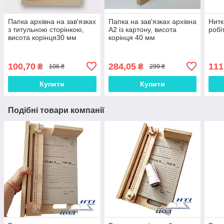
Папка архівна на зав'язках
Папка на зав'язках архівна
Нитк
з титульною сторінкою,
А2 із картону, висота
робі
висота корінця30 мм
корінця 40 мм
100,70
284,05
111
₴
₴
106 ₴
299 ₴
Купити
Купити
Подібні товари компанії