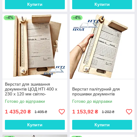
Купити
Купити
–4%
–4%
Верстат для зшивання
документів ЦОД НТІ 400 х
Верстат палітурний для
230 х 120 мм світло-
прошивки документів
коричневий МС-2015
Готово до відправки
Готово до відправки
1 435,20
1 153,92
₴
₴
1 495 ₴
1 202 ₴
Купити
Купити