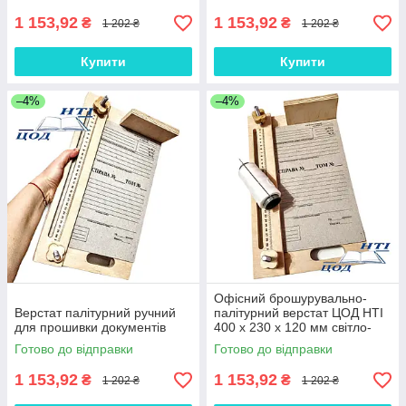
1 153,92
1 153,92
₴
₴
1 202 ₴
1 202 ₴
Купити
Купити
–4%
–4%
Офісний брошурувально-
Верстат палітурний ручний
палітурний верстат ЦОД НТІ
для прошивки документів
400 х 230 х 120 мм світло-
коричневий СП - 80
Готово до відправки
Готово до відправки
1 153,92
1 153,92
₴
₴
1 202 ₴
1 202 ₴