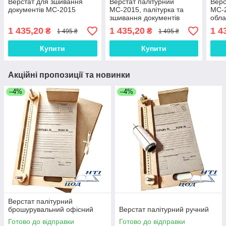
Верстат для зшивання
Верстат палітурний
Верс
документів МС-2015
МС-2015, палітурка та
МС-2
зшивання документів
обл
1 435,20
1 435,20
1 4
₴
₴
1 495 ₴
1 495 ₴
Купити
Купити
Акційні пропозиції та новинки
–4%
–4%
Верстат палітурний
брошурувальний офісний
Верстат палітурний ручний
Готово до відправки
Готово до відправки