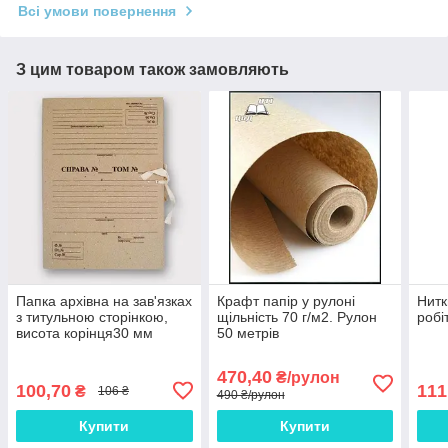
Всі умови повернення
З цим товаром також замовляють
Папка архівна на зав'язках
Крафт папір у рулоні
Нитк
з титульною сторінкою,
щільність 70 г/м2. Рулон
робі
висота корінця30 мм
50 метрів
470,40
₴/рулон
100,70
111
₴
106 ₴
490 ₴/рулон
Купити
Купити