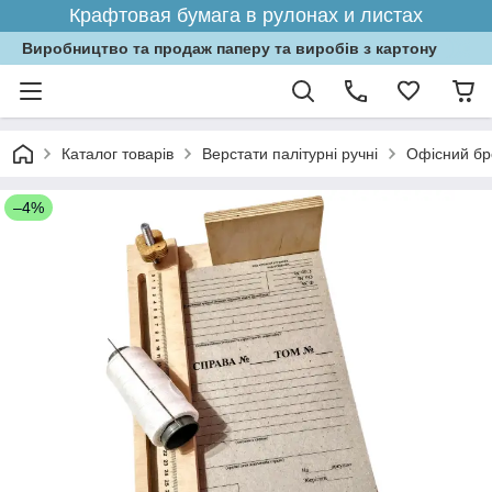
Крафтовая бумага в рулонах и листах
Виробництво та продаж паперу та виробів з картону
Каталог товарів
Верстати палітурні ручні
Офісний бр
–4%