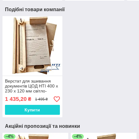
Подібні товари компанії
Верстат для зшивання
документів ЦОД НТІ 400 х
230 х 120 мм світло-
коричневий МС-2015
1 435,20
₴
1 495 ₴
Купити
Акційні пропозиції та новинки
–4%
–4%