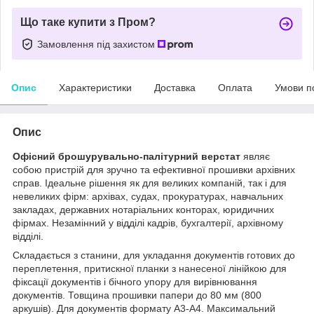
Що таке купити з Пром?
Замовлення під захистом
Опис
Характеристики
Доставка
Оплата
Умови п
Опис
Офісний брошурувально-палітурний верстат
являє
собою пристрій для зручно та ефективної прошивки архівних
справ. Ідеальне рішення як для великих компаній, так і для
невеликих фірм:
архівах,
судах, прокуратурах,
навчальних
закладах, державних нотаріальних конторах, юридичних
фірмах
. Незамінний у відділі кадрів, бухгалтерії, архівному
відділі.
Складається з станини, для укладання документів готових до
переплетення, притискної планки з нанесеної лінійкою для
фіксації документів і бічного упору для вирівнювання
документів. Товщина прошивки папери до 80 мм (800
аркушів). Для документів формату А3-А4. Максимальний