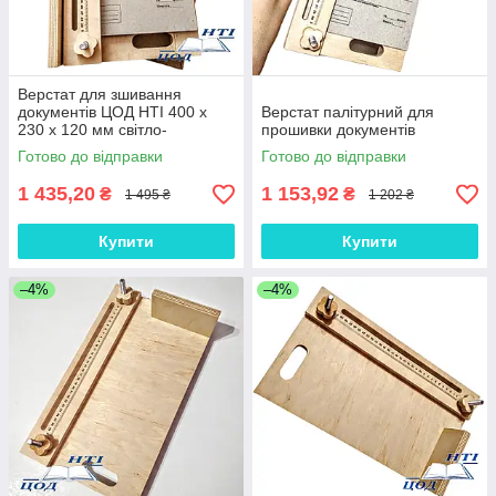
Верстат для зшивання
документів ЦОД НТІ 400 х
Верстат палітурний для
230 х 120 мм світло-
прошивки документів
коричневий МС-2015
Готово до відправки
Готово до відправки
1 435,20
1 153,92
₴
₴
1 495 ₴
1 202 ₴
Купити
Купити
–4%
–4%