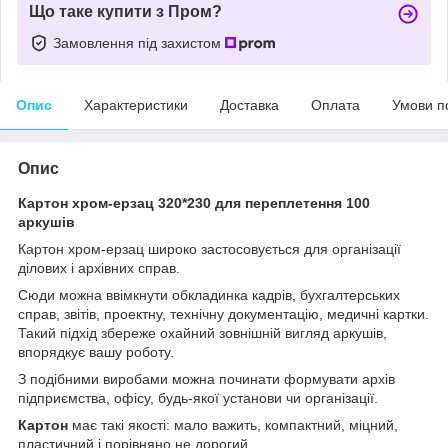
Що таке купити з Пром?
Замовлення під захистом
Опис
Характеристики
Доставка
Оплата
Умови п
Опис
Картон хром-ерзац 320*230 для переплетення 100
аркушів
Картон хром-ерзац широко застосовується для організації
ділових і архівних справ.
Сюди можна ввімкнути обкладинка кадрів, бухгалтерських
справ, звітів, проектну, технічну документацію, медичні картки.
Такий підхід збереже охайний зовнішній вигляд аркушів,
впорядкує вашу роботу.
З подібними виробами можна починати формувати архів
підприємства, офісу, будь-якої установи чи організації.
Картон
має такі якості: мало важить, компактний, міцний,
пластичний і порівняно не дорогий.