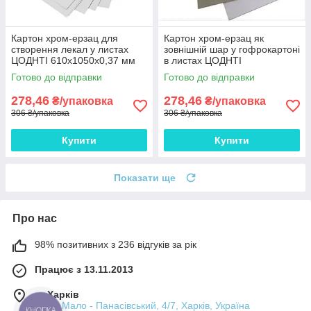
Картон хром-ерзац для
Картон хром-ерзац як
створення лекал у листах
зовнішній шар у гофрокартоні
ЦОДНТІ 610x1050x0,37 мм
в листах ЦОДНТІ
щільність 270 г/м2 10 листів
610x1050x0,37 мм щільність
Готово до відправки
Готово до відправки
270 г/м2 10 листів
278,46
278,46
₴/упаковка
₴/упаковка
306 ₴/упаковка
306 ₴/упаковка
Купити
Купити
Показати ще
Про нас
98% позитивних з 236 відгуків за рік
Працює з 13.11.2013
м. Харків
пров. Мало - Панасівський, 4/7, Харків, Україна
КНОПКА