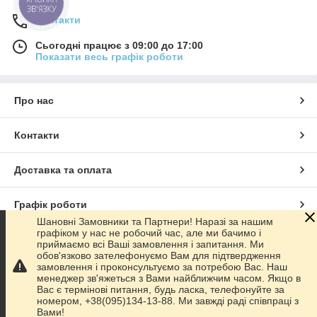
ЗВ'ЯЗКУ
Контакти
Сьогодні працює з 09:00 до 17:00
Показати весь графік роботи
Про нас
Контакти
Доставка та оплата
Графік роботи
Шановні Замовники та Партнери! Наразі за нашим
графіком у нас не робочий час, але ми бачимо і
Повна версія сайту
приймаємо всі Ваші замовлення і запитання. Ми
обов'язково зателефонуємо Вам для підтвердження
замовлення і проконсультуємо за потребою Вас. Наш
Сайт створено на маркетплейсі
Prom.ua
менеджер зв'яжеться з Вами найближчим часом. Якщо в
Вас є термінові питання, будь ласка, телефонуйте за
номером, +38(095)134-13-88. Ми завжді раді співпраці з
Політика конфіденційності
Вами!