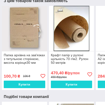
З цим товаром також замовляють
Папка архівна на зав'язках
Крафт папір у рулоні
Папк
з титульною сторінкою,
щільність 70 г/м2. Рулон
А2 і
висота корінця30 мм
50 метрів
корі
470,40
₴/рулон
100,70
284
₴
106 ₴
490 ₴/рулон
Купити
Купити
Подібні товари компанії