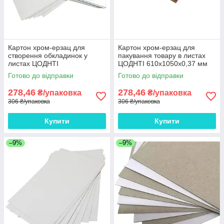
Картон хром-ерзац для
Картон хром-ерзац для
створення обкладинок у
пакування товару в листах
листах ЦОДНТІ
ЦОДНТІ 610x1050x0,37 мм
610x1050x0,37 мм щільність
щільність 270 г/м2 10 листів
Готово до відправки
Готово до відправки
270 г/м2 10 листів
278,46
278,46
₴/упаковка
₴/упаковка
306 ₴/упаковка
306 ₴/упаковка
Купити
Купити
–9%
–9%