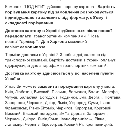
Компанія "ЦОД НТИ" здійснює порезку картона.
Вартість
порізування картону під замовлення розраховується
індивідуально та залежить від формату, об'єму і
складності порізування.
Доставка картону в Україні
здійснюється
після повної
передоплати
, транспортними компаніями "Нова
пошта" "Делівері".
Для Харкова
можливий
варіант
самовывоза
.
Терміни доставки в Україні 2-3 робочі дні, залежно від
транспортної компанії. Вартість доставки в Україні оплачує
одержувач, згідно з тарифами транспортних компаній.
Доставка картону здійснюється у всі населені пункти
України
.
У нас Ви можете
замовити порізування картону
у міста:
Київ, Люботин, Високий, Пісочин, Волчанск, Валки, Мерефа,
Чугуєв, Балаклея, Богодухів, Родзинки, Змії, Дергачі, Полтава,
Запоріжжя, Черкаси, Дніпр, Львів, Ужрород, Суми, Івано-
Франковськ, Рівно-Бітомір, Чернігов, Кироград, Корговий,
Високий, Високий Богодухів, Зміїв, Дергачі, Запоріжжя,
Черкаси, Дніпро, Львів,Суми, Івано-Франківськ, Рівне,
Житомир, Чернігів, Кіровоград, Кривий Ріг, Кропивницкий.