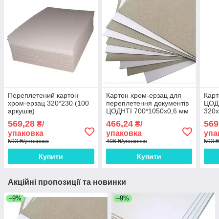
Переплетений картон
Картон хром-ерзац для
Карт
хром-ерзац 320*230 (100
переплетення документів
ЦОДН
аркушів)
ЦОДНТІ 700*1050x0,6 мм
320x
щільність 420 г/м2 15
арку
569,28
466,24
569
₴/
₴/
аркушів
320/
упаковка
упаковка
упа
593 ₴/упаковка
496 ₴/упаковка
593 ₴
Купити
Купити
Акційні пропозиції та новинки
–9%
–9%