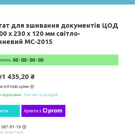
тат для зшивання документів ЦОД
00 х 230 х 120 мм світло-
чневий МС-2015
0
0
0
0
0
0
0
0
илось
1 435,20 ₴
₴
и оптові ціни
о відправки
Оптом і в роздріб
пити
Купити з
) 587-91-19
р Анастасія