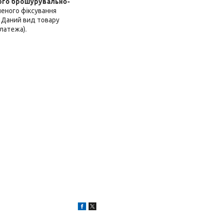
ого брошурувально-
шеного фіксування
. Даний вид товару
латежа).