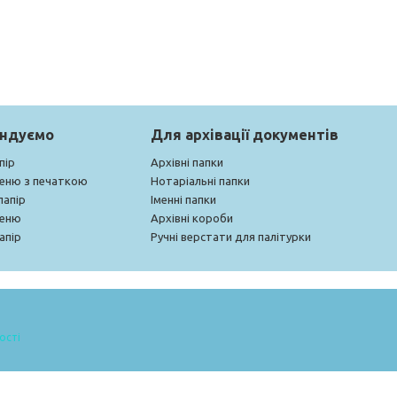
ендуємо
Для архівації документів
пір
Архівні папки
меню з печаткою
Нотаріальні папки
папір
Іменні папки
меню
Архівні короби
апір
Ручні верстати для палітурки
ості