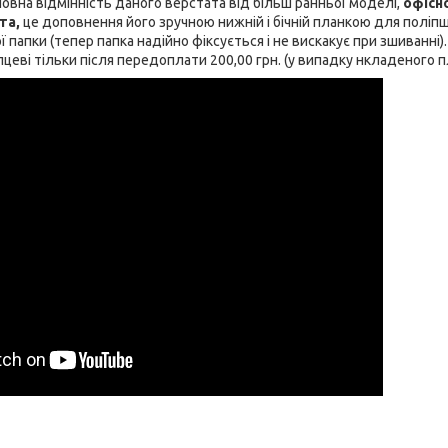
ловна відмінність даного верстата від більш ранньої моделі,
офісн
та,
це доповнення його зручною нижній і бічній планкою для поліп
 папки (тепер папка надійно фіксується і не вискакує при зшиванні)
цеві тільки після передоплати 200,00 грн. (у випадку нкладеного п