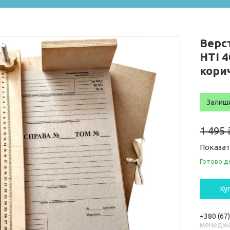
Верс
НТІ 4
кори
Залиш
1 495 
Показат
Готово д
Ку
+380 (67
менедже