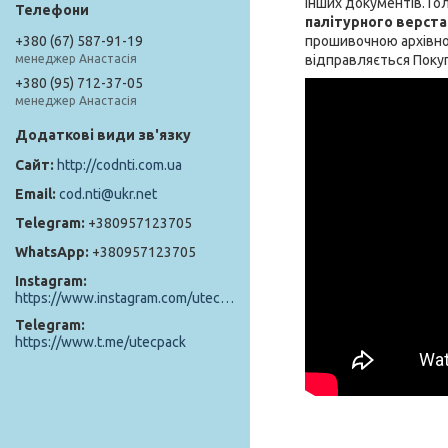
інших документів. Го
палітурного верста
+380 (67) 587-91-19
прошивочною архівної
менеджер Анастасія
відправляється Покуп
+380 (95) 712-37-05
менеджер Анастасія
http://codnti.com.ua
cod.nti@ukr.net
+380957123705
+380957123705
Instagram
https://www.instagram.com/utec_pack/
Telegram
https://www.t.me/utecpack