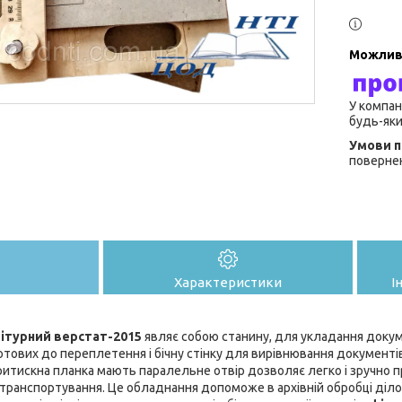
У компан
будь-яки
повернен
Характеристики
І
ітурний верстат-2015
являє собою станину, для укладання докум
готових до переплетення і бічну стінку для вирівнювання документ
притискна планка мають паралельне отвір дозволяє легко і зручно
 транспортування. Це обладнання допоможе в архівній обробці діл