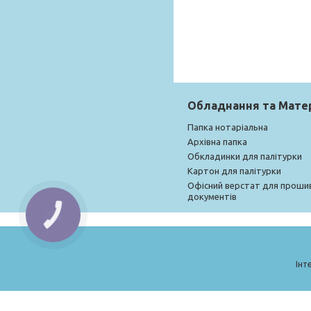
Обладнання та Мате
Папка нотаріальна
Архівна папка
Обкладинки для палітурки
Картон для палітурки
Офісний верстат для проши
документів
КНОПКА
ЗВ'ЯЗКУ