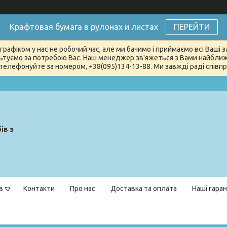
Крафтовая бумага в рулонах и листах
ПЕРЕЙТИ
графіком у нас не робочий час, але ми бачимо і приймаємо всі Ваші
туємо за потребою Вас. Наш менеджер зв'яжеться з Вами найближчи
телефонуйте за номером, +38(095)134-13-88. Ми завжді раді співпра
ів з
в
Контакти
Про нас
Доставка та оплата
Наші гаран