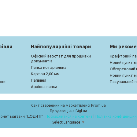
ріали
Найпопулярніші товари
Ми реком
Офісний верстат для прошивки
Крафтовий па
документів
Новий пункт 
Папка нотаріальна
Обгортковий 
Картон 2,00 мм
Новий пункт 
Папвініл
вки
Пакувальний п
Архівна папка
Сайт створений на маркетплейсі
Prom.ua
Продавець на Bigl.ua
Інтернет магазин "ЦОДНТІ" |
Поскаржитися на контент
|
Політика конфіденційн
Select Language
▼